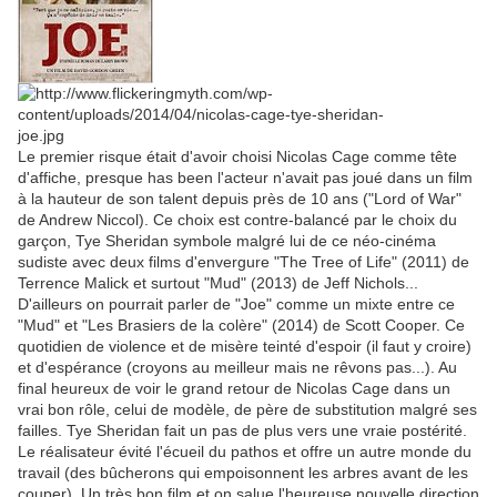
Le premier risque était d'avoir choisi Nicolas Cage comme tête
d'affiche, presque has been l'acteur n'avait pas joué dans un film
à la hauteur de son talent depuis près de 10 ans ("Lord of War"
de Andrew Niccol). Ce choix est contre-balancé par le choix du
garçon, Tye Sheridan symbole malgré lui de ce néo-cinéma
sudiste avec deux films d'envergure "The Tree of Life" (2011) de
Terrence Malick et surtout "Mud" (2013) de Jeff Nichols...
D'ailleurs on pourrait parler de "Joe" comme un mixte entre ce
"Mud" et "Les Brasiers de la colère" (2014) de Scott Cooper. Ce
quotidien de violence et de misère teinté d'espoir (il faut y croire)
et d'espérance (croyons au meilleur mais ne rêvons pas...). Au
final heureux de voir le grand retour de Nicolas Cage dans un
vrai bon rôle, celui de modèle, de père de substitution malgré ses
failles. Tye Sheridan fait un pas de plus vers une vraie postérité.
Le réalisateur évité l'écueil du pathos et offre un autre monde du
travail (des bûcherons qui empoisonnent les arbres avant de les
couper). Un très bon film et on salue l'heureuse nouvelle direction