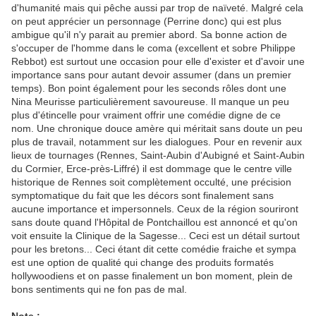
d'humanité mais qui pêche aussi par trop de naïveté. Malgré cela
on peut apprécier un personnage (Perrine donc) qui est plus
ambigue qu'il n'y parait au premier abord. Sa bonne action de
s'occuper de l'homme dans le coma (excellent et sobre Philippe
Rebbot) est surtout une occasion pour elle d'exister et d'avoir une
importance sans pour autant devoir assumer (dans un premier
temps). Bon point également pour les seconds rôles dont une
Nina Meurisse particulièrement savoureuse. Il manque un peu
plus d'étincelle pour vraiment offrir une comédie digne de ce
nom. Une chronique douce amère qui méritait sans doute un peu
plus de travail, notamment sur les dialogues. Pour en revenir aux
lieux de tournages (Rennes, Saint-Aubin d'Aubigné et Saint-Aubin
du Cormier, Erce-près-Liffré) il est dommage que le centre ville
historique de Rennes soit complètement occulté, une précision
symptomatique du fait que les décors sont finalement sans
aucune importance et impersonnels. Ceux de la région souriront
sans doute quand l'Hôpital de Pontchaillou est annoncé et qu'on
voit ensuite la Clinique de la Sagesse... Ceci est un détail surtout
pour les bretons... Ceci étant dit cette comédie fraiche et sympa
est une option de qualité qui change des produits formatés
hollywoodiens et on passe finalement un bon moment, plein de
bons sentiments qui ne fon pas de mal.