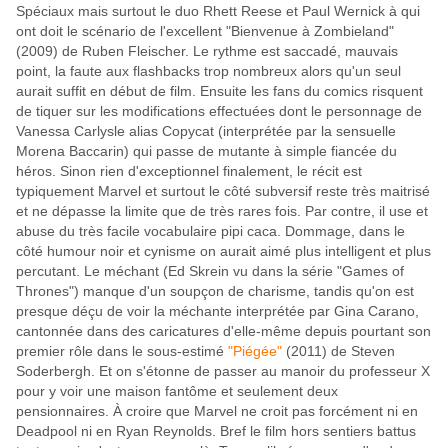
Spéciaux mais surtout le duo Rhett Reese et Paul Wernick à qui
ont doit le scénario de l'excellent "Bienvenue à Zombieland"
(2009) de Ruben Fleischer. Le rythme est saccadé, mauvais
point, la faute aux flashbacks trop nombreux alors qu'un seul
aurait suffit en début de film. Ensuite les fans du comics risquent
de tiquer sur les modifications effectuées dont le personnage de
Vanessa Carlysle alias Copycat (interprétée par la sensuelle
Morena Baccarin) qui passe de mutante à simple fiancée du
héros. Sinon rien d'exceptionnel finalement, le récit est
typiquement Marvel et surtout le côté subversif reste très maitrisé
et ne dépasse la limite que de très rares fois. Par contre, il use et
abuse du très facile vocabulaire pipi caca. Dommage, dans le
côté humour noir et cynisme on aurait aimé plus intelligent et plus
percutant. Le méchant (Ed Skrein vu dans la série "Games of
Thrones") manque d'un soupçon de charisme, tandis qu'on est
presque déçu de voir la méchante interprétée par Gina Carano,
cantonnée dans des caricatures d'elle-même depuis pourtant son
premier rôle dans le sous-estimé
"Piégée"
(2011) de Steven
Soderbergh. Et on s'étonne de passer au manoir du professeur X
pour y voir une maison fantôme et seulement deux
pensionnaires. À croire que Marvel ne croit pas forcément ni en
Deadpool ni en Ryan Reynolds.
Bref le film hors sentiers battus