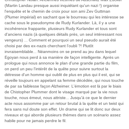
(Martin Landau presque aussi inquiétant qu'un nazi !) organise
l'enquête et le chemin de croix pour son ami Zev Guttman
(Plumer impérial) en sachant que le bourreau qui les intéresse se
cache sous le pseudonyme de Rudy Kurlander. Là, il y a une
incohérence frappante, plusieurs Rudy Kurlander et tous sont
d'anciens nazis (à quelques détails près, un seul intéressant nos
vengeurs) ... Comment et pourquoi un seul pseudo aurait été
choisi par des ex-nazis cherchant l'oubli ?! Plutôt
invraisemblable... Néanmoins on se prend au jeu dans lequel
Egoyan nous perd à sa manière de façon intelligente. Après un
prologue qui nous annonce le plan d'une grande partie du film,
on perd un peu l'intérêt de la quête pour suivre surtout la
détresse d'un homme qui oublit de plus en plus qui il est, qui se
réveille toujours en appelant sa femme décédée, qui nous touche
de par sa faiblesse façon Alzheimer. L'émotion est là par le biais
de Chistopher Plummer dont le visage marqué par la vie nous
touche, nous émeut, nous attriste... Jusqu'à ce que le dernier
acte nous assomme par un retour brutal à la quête et un twist qui
fera sans nul doute son effet. Un drame qui se lit donc sur deux
niveaux et qui aborde plusieurs thèmes dans un scénario assez
habile pour ne jamais perdre le fil.