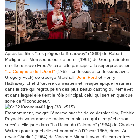
Après les films "Les pièges de Broadway" (1960) de Robert
Mulligan et "Mon séducteur de père" (1961) de George Seaton
où elle retrouve Fred Astaire, elle participe à la superproduction
"La Conquête de l'Ouest"
(1962 - ci-dessus et ci-dessous avec
Gregory Peck) de George Marshall,
John Ford
et Henry
Hathaway, chef d 'œuvre du western et fresque épique résumés
dans le titre qui regroupe un des plus beaux casting du 7ème Art
et dans lequel elle tient le rôle principal, celui qui sert en quelque
sorte de fil conducteur.
Etonnamment, malgré l'énorme succès de ce dernier film, Debbie
Reynolds va tourner de moins en moins ce qui n'empêche son
succès. Elle joue dans "La Reine du Colorado" (1964) de Charles
Walters pour lequel elle est nommée à l'Oscar 1965, dans "Au
revoir Charlie" (1964) de Vincente Minnelli avant d'incarner très