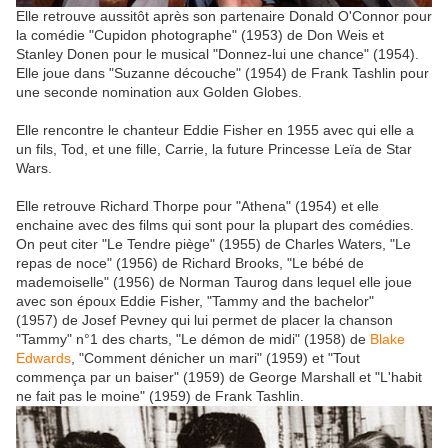
Elle retrouve aussitôt après son partenaire Donald O'Connor pour
la comédie "Cupidon photographe" (1953) de Don Weis et
Stanley Donen pour le musical "Donnez-lui une chance" (1954).
Elle joue dans "Suzanne découche" (1954) de Frank Tashlin pour
une seconde nomination aux Golden Globes.
Elle rencontre le chanteur Eddie Fisher en 1955 avec qui elle a
un fils, Tod, et une fille, Carrie, la future Princesse Leïa de Star
Wars.
Elle retrouve Richard Thorpe pour "Athena" (1954) et elle
enchaine avec des films qui sont pour la plupart des comédies.
On peut citer "Le Tendre piège" (1955) de Charles Waters, "Le
repas de noce" (1956) de Richard Brooks, "Le bébé de
mademoiselle" (1956) de Norman Taurog dans lequel elle joue
avec son époux Eddie Fisher, "Tammy and the bachelor"
(1957) de Josef Pevney qui lui permet de placer la chanson
"Tammy" n°1 des charts, "Le démon de midi" (1958) de
Blake
Edwards
, "Comment dénicher un mari" (1959) et "Tout
commença par un baiser" (1959) de George Marshall et "L'habit
ne fait pas le moine" (1959) de Frank Tashlin.