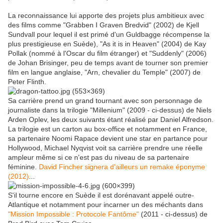
La reconnaissance lui apporte des projets plus ambitieux avec
des films comme "Grabben I Graven Bredvid" (2002) de Kjell
Sundvall pour lequel il est primé d'un Guldbagge récompense la
plus prestigieuse en Suède), "As it is in Heaven" (2004) de Kay
Pollak (nommé à l'Oscar du film étranger) et "Suddenly" (2006)
de Johan Brisinger, peu de temps avant de tourner son premier
film en langue anglaise, "Arn, chevalier du Temple" (2007) de
Peter Flinth.
Sa carrière prend un grand tournant avec son personnage de
journaliste dans la trilogie "Millenium" (2009 - ci-dessus) de Niels
Arden Oplev, les deux suivants étant réalisé par Daniel Alfredson.
La trilogie est un carton au box-office et notamment en France,
sa partenaire Noomi Rapace devient une star en partance pour
Hollywood, Michael Nyqvist voit sa carrière prendre une réelle
ampleur même si ce n'est pas du niveau de sa partenaire
féminine.
David Fincher signera d'ailleurs un remake éponyme
(2012)
...
S'il tourne encore en Suède il est dorénavant appelé outre-
Atlantique et notamment pour incarner un des méchants dans
"Mission Impossible : Protocole Fantôme"
(2011 - ci-dessus) de