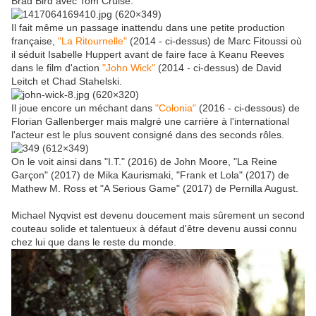
Brad Bird avec Tom Cruise.
Il fait même un passage inattendu dans une petite production
française,
"La Ritournelle"
(2014 - ci-dessus) de Marc Fitoussi où
il séduit Isabelle Huppert avant de faire face à Keanu Reeves
dans le film d'action
"John Wick"
(2014 - ci-dessus) de David
Leitch et Chad Stahelski.
Il joue encore un méchant dans
"Colonia"
(2016 - ci-dessous) de
Florian Gallenberger mais malgré une carrière à l'international
l'acteur est le plus souvent consigné dans des seconds rôles.
On le voit ainsi dans "I.T." (2016) de John Moore, "La Reine
Garçon" (2017) de Mika Kaurismaki, "Frank et Lola" (2017) de
Mathew M. Ross et "A Serious Game" (2017) de Pernilla August.
Michael Nyqvist est devenu doucement mais sûrement un second
couteau solide et talentueux à défaut d'être devenu aussi connu
chez lui que dans le reste du monde.