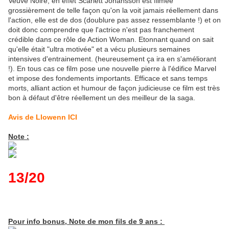
Veuve Noire, en effet Scarlett Johansson est filmée
grossièrement de telle façon qu'on la voit jamais réellement dans
l'action, elle est de dos (doublure pas assez ressemblante !) et on
doit donc comprendre que l'actrice n'est pas franchement
crédible dans ce rôle de Action Woman. Etonnant quand on sait
qu'elle était "ultra motivée" et a vécu plusieurs semaines
intensives d'entrainement. (heureusement ça ira en s'améliorant
!). En tous cas ce film pose une nouvelle pierre à l'édifice Marvel
et impose des fondements importants. Efficace et sans temps
morts, alliant action et humour de façon judicieuse ce film est très
bon à défaut d'être réellement un des meilleur de la saga.
Avis de Llowenn ICI
Note :
13/20
Pour info bonus, Note de mon fils de 9 ans :