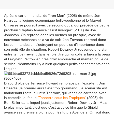
Après le carton mondial de "Iron Man" (2008) du même Jon
Favreau la logique économique hollywoodienne et le Marvel
Universe se poursuit avec ce second opus, qui précède de peu le
prochain "Captain America : First Avenger" (2011) de Joe
Johnston. On reprend donc les mêmes ou presque, avec de
nouveaux méchants cela va de soit. Jon Favreau reprend donc
les commandes en s'octroyant un peu plus d'importance dans
son petit rôle de chauffeur. Robert Downey Jr (devenue une star
entre temps) revient dans le rôle titre qui lui colle si bien à la peau
et Gwyneth Paltrow en bras droit amouraché et maman poule de
service. Néanmoins il y a bien quelques petits changements dans
l'équipe.
D'abord plus de Terrence Howard remplacé par l'excellent Don
Cheadle (le premier aurait été trop gourmand), le scénariste est
maintenant l'acteur Justin Theroux, qui venait de cartonné avec
la comédie loufoque
"Tonnerre sous les Tropiques"
(2008) de
Ben Stiller dans lequel jouait justement Robert Downey Jr ! Mais
le plus important, c'est que c'est avec ce film que le Shield
avance ses premiers pions pour les futurs Avengers. On voit donc