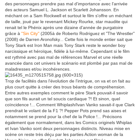
des personnages prendre pas mal d'importance avec l'arrivée
des acteurs Samuel L. Jackson et Scarlett Johansson. En
méchant on a Sam Rockwell et surtout le film s'offre un méchant
de taille, joué par le revenant Mickey Rourke, star maudite qui
renait tel le Phénix après une dizaine d'année de purgatoire
grâce à
"Sin City"
(2005à de Roberto Rodriguez et "The Wrestler"
(2008) de Darren Aronofsky... Cette fois le monde entier sait que
Tony Stark est Iron Man mais Tony Stark reste le wonder boy
narcissique et héroïque, fidèle à lui-même. Cependant si le film
est rythmé avec pas mal de références Marvel et une réelle
avancée dans cet univers le scénario est plombé par pas mal de
maladresses et/ou incohérences.
Trop de facilités dans l'évolution de l'intrigue, on va et on fait au
plus court quitte à créer des trous béants de compréhension.
Entre autres exemples comment le père Stark pouvait-il savoir
que son fils aurait un tel soucis cardiaque ?! Et sinon, quel
coïncidence !... Comment Whiplash/Ivan Vanko savait-il que Clark
prendrait le volant de la F1 ?! Pepper Pots prend sas aises et
notamment se prend pour la chef de la Police !... Précisons
également que normalement, dans les Comics originels Whiplas
et Ivan Vanko sont deux personnages distincts. Niveau mise en
scène on reste très déçu par les parties Action woman de la