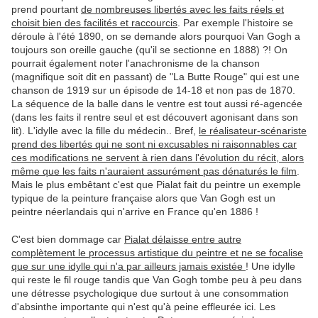
prend pourtant
de nombreuses libertés avec les faits réels et
choisit bien des facilités et raccourcis
. Par exemple l'histoire se
déroule à l'été 1890, on se demande alors pourquoi Van Gogh a
toujours son oreille gauche (qu'il se sectionne en 1888) ?! On
pourrait également noter l'anachronisme de la chanson
(magnifique soit dit en passant) de "La Butte Rouge" qui est une
chanson de 1919 sur un épisode de 14-18 et non pas de 1870.
La séquence de la balle dans le ventre est tout aussi ré-agencée
(dans les faits il rentre seul et est découvert agonisant dans son
lit). L'idylle avec la fille du médecin.. Bref,
le réalisateur-scénariste
prend des libertés qui ne sont ni excusables ni raisonnables car
ces modifications ne servent à rien dans l'évolution du récit, alors
même que les faits n'auraient assurément pas dénaturés le film
.
Mais le plus embêtant c'est que Pialat fait du peintre un exemple
typique de la peinture française alors que Van Gogh est un
peintre néerlandais qui n'arrive en France qu'en 1886 !
C'est bien dommage car
Pialat délaisse entre autre
complètement le processus artistique du peintre et ne se focalise
que sur une idylle qui n'a par ailleurs jamais existée
! Une idylle
qui reste le fil rouge tandis que Van Gogh tombe peu à peu dans
une détresse psychologique due surtout à une consommation
d'absinthe importante qui n'est qu'à peine effleurée ici. Les