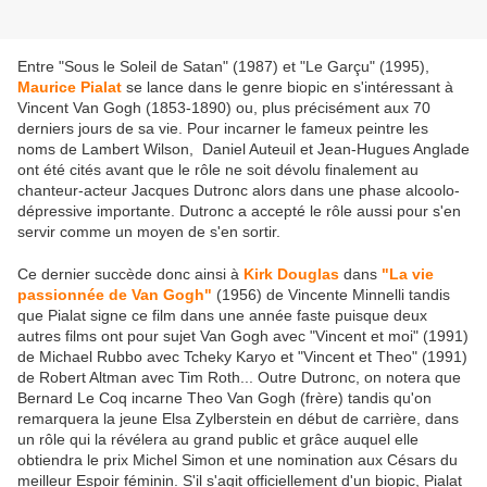
Entre "Sous le Soleil de Satan" (1987) et "Le Garçu" (1995),
Maurice Pialat
se lance dans le genre biopic en s'intéressant à
Vincent Van Gogh (1853-1890) ou, plus précisément aux 70
derniers jours de sa vie. Pour incarner le fameux peintre les
noms de Lambert Wilson, Daniel Auteuil et Jean-Hugues Anglade
ont été cités avant que le rôle ne soit dévolu finalement au
chanteur-acteur Jacques Dutronc alors dans une phase alcoolo-
dépressive importante. Dutronc a accepté le rôle aussi pour s'en
servir comme un moyen de s'en sortir.
Ce dernier succède donc ainsi à
Kirk Douglas
dans
"La vie
passionnée de Van Gogh"
(1956) de Vincente Minnelli tandis
que Pialat signe ce film dans une année faste puisque deux
autres films ont pour sujet Van Gogh avec "Vincent et moi" (1991)
de Michael Rubbo avec Tcheky Karyo et "Vincent et Theo" (1991)
de Robert Altman avec Tim Roth... Outre Dutronc, on notera que
Bernard Le Coq incarne Theo Van Gogh (frère) tandis qu'on
remarquera la jeune Elsa Zylberstein en début de carrière, dans
un rôle qui la révélera au grand public et grâce auquel elle
obtiendra le prix Michel Simon et une nomination aux Césars du
meilleur Espoir féminin. S'il s'agit officiellement d'un biopic, Pialat