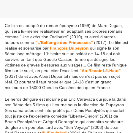
Ce film est adapté du roman éponyme (1999) de Marc Dugain,
qui sera lui-même réalisateur en adaptant ses propres romans
comme "Une exécution Ordinaire" (2010), et aussi d'autres
auteurs comme
"L'Echange des Princesses"
(2017). Le film est
réalisé et scénarisé par
François Dupeyron
qui signe là son
5ème long métrage. L'histoire suit un soldat de 14-18 qui doit
survivre en tant que Gueule Cassée, terme qui désigne les
victimes de graves blessures aux visages... Ce film reste l'unique
film sur le sujet, on peut citer l'excellent
"Au Revoir Là-Haut"
(2017) de et avec Albert Dupontel mais ce n'est pas son sujet
réel. Et pourtant il faut rappeler que 14-18 c'est un grand
minimum de 15000 Gueules Cassées rien qu'en France...
Le héros défiguré est incarné par Eric Caravaca qui joue là dans
son 3ème des 5 films qu'il tourne sous la direction de Dupeyron.
Ses camarades sont interprétés par Denis Podalydès qui sortait
tout juste de l'excellente comédie "Liberté-Oléron" (2001) de
Bruno Podalydès et Grégori Derangère qui connaitra sonheure
de gloire un peu plus tard avec "Bon Voyage" (2003) de Jean-