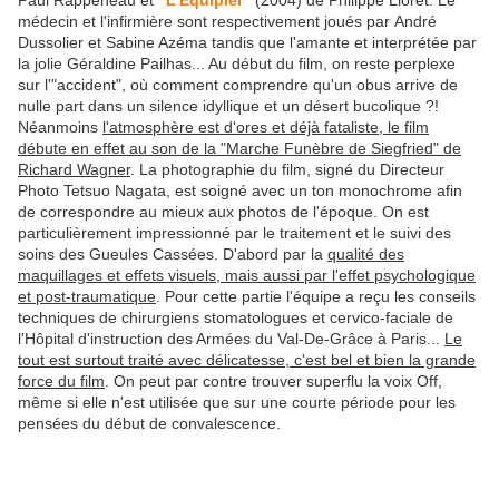
Paul Rappeneau et
"L'Equipier"
(2004) de Philippe Lioret. Le
médecin et l'infirmière sont respectivement joués par André
Dussolier et Sabine Azéma tandis que l'amante et interprétée par
la jolie Géraldine Pailhas... Au début du film, on reste perplexe
sur l'"accident", où comment comprendre qu'un obus arrive de
nulle part dans un silence idyllique et un désert bucolique ?!
Néanmoins
l'atmosphère est d'ores et déjà fataliste, le film
débute en effet au son de la "Marche Funèbre de Siegfried" de
Richard Wagner
. La photographie du film, signé du Directeur
Photo Tetsuo Nagata, est soigné avec un ton monochrome afin
de correspondre au mieux aux photos de l'époque. On est
particulièrement impressionné par le traitement et le suivi des
soins des Gueules Cassées. D'abord par la
qualité des
maquillages et effets visuels, mais aussi par l'effet psychologique
et post-traumatique
. Pour cette partie l'équipe a reçu les conseils
techniques de chirurgiens stomatologues et cervico-faciale de
l'Hôpital d'instruction des Armées du Val-De-Grâce à Paris...
Le
tout est surtout traité avec délicatesse, c'est bel et bien la grande
force du film
. On peut par contre trouver superflu la voix Off,
même si elle n'est utilisée que sur une courte période pour les
pensées du début de convalescence.