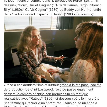
Ils jouent donc ensemble dans "L'Epreuve de Force" (1977 - ci-
dessus), "Doux, Dur et Dingue" (1978) de James Fargo, "Bronco
Billy" (1980), "Ca Va Cogner" (1980) de Buddy van Horn et enfin
dans "Le Retour de l'Inspecteur Harry" (1983 - ci-dessous).
Grâce à ces derniers films et surtout
grâce à la Malpaso, société
de production de Clint Eastwood, l'actrice passe également
derrière la caméra et signe son premier film en tant que
réalisatrice avec "Ratboy"
(1986 - ci-dessous) où elle interprète
une femme qui recueille un enfant-rat... sans doute un écho à