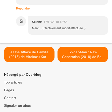
Répondre
S
Selenie
17/12/2018 13:56
Merci... Effectivement, modif effectuée ;)
< Une Affaire de Famille
Spider-Man : New
(2018) de Hirokazu Kore-
Generation (2018) de Bob
Eda
Persichetti, Peter Ramsey
et Rodney Rothman >
Hébergé par Overblog
Top articles
Pages
Contact
Signaler un abus