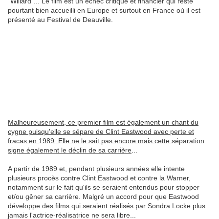
"Willard"... Le film est un échec critique et financier qui reste
pourtant bien accueilli en Europe et surtout en France où il est
présenté au Festival de Deauville.
Malheureusement, ce premier film est également un chant du
cygne puisqu'elle se sépare de Clint Eastwood avec perte et
fracas en 1989. Elle ne le sait pas encore mais cette séparation
signe également le déclin de sa carrière
...
A partir de 1989 et, pendant plusieurs années elle intente
plusieurs procès contre Clint Eastwood et contre la Warner,
notamment sur le fait qu'ils se seraient entendus pour stopper
et/ou gêner sa carrière. Malgré un accord pour que Eastwood
développe des films qui seraient réalisés par Sondra Locke plus
jamais l'actrice-réalisatrice ne sera libre...