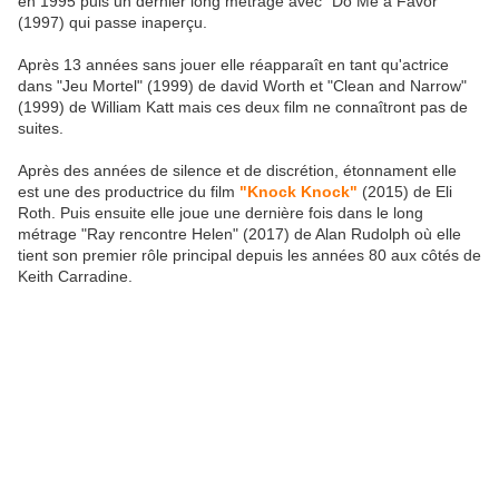
en 1995 puis un dernier long métrage avec "Do Me a Favor"
(1997) qui passe inaperçu.
Après 13 années sans jouer elle réapparaît en tant qu'actrice
dans "Jeu Mortel" (1999) de david Worth et "Clean and Narrow"
(1999) de William Katt mais ces deux film ne connaîtront pas de
suites.
Après des années de silence et de discrétion, étonnament elle
est une des productrice du film
"Knock Knock"
(2015) de Eli
Roth. Puis ensuite elle joue une dernière fois dans le long
métrage "Ray rencontre Helen" (2017) de Alan Rudolph où elle
tient son premier rôle principal depuis les années 80 aux côtés de
Keith Carradine.