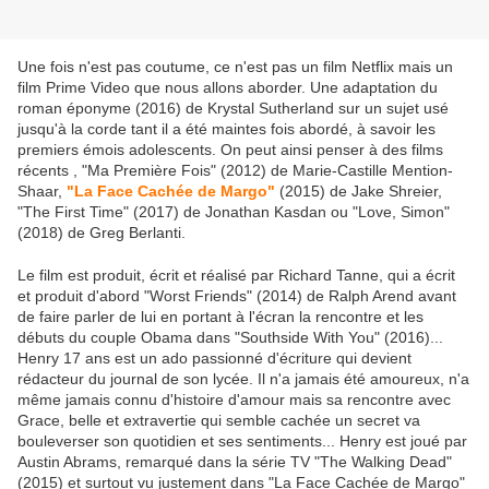
Une fois n'est pas coutume, ce n'est pas un film Netflix mais un
film Prime Video que nous allons aborder. Une adaptation du
roman éponyme (2016) de Krystal Sutherland sur un sujet usé
jusqu'à la corde tant il a été maintes fois abordé, à savoir les
premiers émois adolescents. On peut ainsi penser à des films
récents , "Ma Première Fois" (2012) de Marie-Castille Mention-
Shaar,
"La Face Cachée de Margo"
(2015) de Jake Shreier,
"The First Time" (2017) de Jonathan Kasdan ou "Love, Simon"
(2018) de Greg Berlanti.
Le film est produit, écrit et réalisé par Richard Tanne, qui a écrit
et produit d'abord "Worst Friends" (2014) de Ralph Arend avant
de faire parler de lui en portant à l'écran la rencontre et les
débuts du couple Obama dans "Southside With You" (2016)...
Henry 17 ans est un ado passionné d'écriture qui devient
rédacteur du journal de son lycée. Il n'a jamais été amoureux, n'a
même jamais connu d'histoire d'amour mais sa rencontre avec
Grace, belle et extravertie qui semble cachée un secret va
bouleverser son quotidien et ses sentiments... Henry est joué par
Austin Abrams, remarqué dans la série TV "The Walking Dead"
(2015) et surtout vu justement dans "La Face Cachée de Margo"