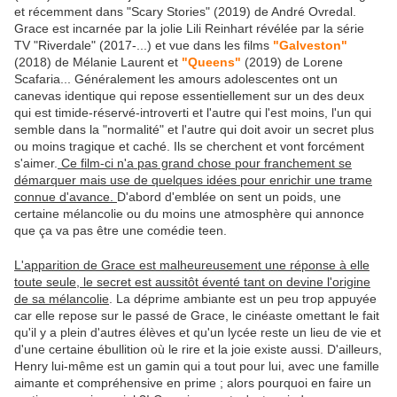
et récemment dans "Scary Stories" (2019) de André Ovredal.
Grace est incarnée par la jolie Lili Reinhart révélée par la série
TV "Riverdale" (2017-...) et vue dans les films
"Galveston"
(2018) de Mélanie Laurent et
"Queens"
(2019) de Lorene
Scafaria... Généralement les amours adolescentes ont un
canevas identique qui repose essentiellement sur un des deux
qui est timide-réservé-introverti et l'autre qui l'est moins, l'un qui
semble dans la "normalité" et l'autre qui doit avoir un secret plus
ou moins tragique et caché. Ils se cherchent et vont forcément
s'aimer.
Ce film-ci n'a pas grand chose pour franchement se
démarquer mais use de quelques idées pour enrichir une trame
connue d'avance.
D'abord d'emblée on sent un poids, une
certaine mélancolie ou du moins une atmosphère qui annonce
que ça va pas être une comédie teen.
L'apparition de Grace est malheureusement une réponse à elle
toute seule, le secret est aussitôt éventé tant on devine l'origine
de sa mélancolie
. La déprime ambiante est un peu trop appuyée
car elle repose sur le passé de Grace, le cinéaste omettant le fait
qu'il y a plein d'autres élèves et qu'un lycée reste un lieu de vie et
d'une certaine ébullition où le rire et la joie existe aussi. D'ailleurs,
Henry lui-même est un gamin qui a tout pour lui, avec une famille
aimante et compréhensive en prime ; alors pourquoi en faire un