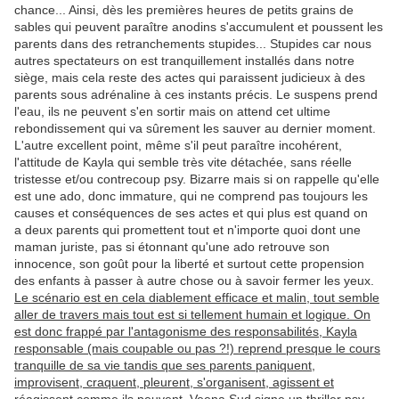
chance... Ainsi, dès les premières heures de petits grains de
sables qui peuvent paraître anodins s'accumulent et poussent les
parents dans des retranchements stupides... Stupides car nous
autres spectateurs on est tranquillement installés dans notre
siège, mais cela reste des actes qui paraissent judicieux à des
parents sous adrénaline à ces instants précis. Le suspens prend
l'eau, ils ne peuvent s'en sortir mais on attend cet ultime
rebondissement qui va sûrement les sauver au dernier moment.
L'autre excellent point, même s'il peut paraître incohérent,
l'attitude de Kayla qui semble très vite détachée, sans réelle
tristesse et/ou contrecoup psy. Bizarre mais si on rappelle qu'elle
est une ado, donc immature, qui ne comprend pas toujours les
causes et conséquences de ses actes et qui plus est quand on
a deux parents qui promettent tout et n'importe quoi dont une
maman juriste, pas si étonnant qu'une ado retrouve son
innocence, son goût pour la liberté et surtout cette propension
des enfants à passer à autre chose ou à savoir fermer les yeux.
Le scénario est en cela diablement efficace et malin, tout semble
aller de travers mais tout est si tellement humain et logique. On
est donc frappé par l'antagonisme des responsabilités, Kayla
responsable (mais coupable ou pas ?!) reprend presque le cours
tranquille de sa vie tandis que ses parents paniquent,
improvisent, craquent, pleurent, s'organisent, agissent et