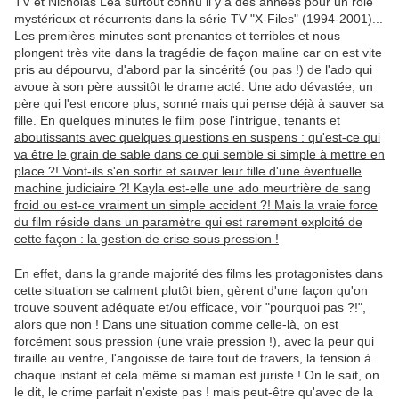
TV et Nicholas Lea surtout connu il y a des années pour un rôle
mystérieux et récurrents dans la série TV "X-Files" (1994-2001)...
Les premières minutes sont prenantes et terribles et nous
plongent très vite dans la tragédie de façon maline car on est vite
pris au dépourvu, d'abord par la sincérité (ou pas !) de l'ado qui
avoue à son père aussitôt le drame acté. Une ado dévastée, un
père qui l'est encore plus, sonné mais qui pense déjà à sauver sa
fille.
En quelques minutes le film pose l'intrigue, tenants et
aboutissants avec quelques questions en suspens : qu'est-ce qui
va être le grain de sable dans ce qui semble si simple à mettre en
place ?! Vont-ils s'en sortir et sauver leur fille d'une éventuelle
machine judiciaire ?! Kayla est-elle une ado meurtrière de sang
froid ou est-ce vraiment un simple accident ?! Mais la vraie force
du film réside dans un paramètre qui est rarement exploité de
cette façon : la gestion de crise sous pression !
En effet, dans la grande majorité des films les protagonistes dans
cette situation se calment plutôt bien, gèrent d'une façon qu'on
trouve souvent adéquate et/ou efficace, voir "pourquoi pas ?!",
alors que non ! Dans une situation comme celle-là, on est
forcément sous pression (une vraie pression !), avec la peur qui
tiraille au ventre, l'angoisse de faire tout de travers, la tension à
chaque instant et cela même si maman est juriste ! On le sait, on
le dit, le crime parfait n'existe pas ! mais peut-être qu'avec de la