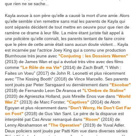
que rien ne se sache...
Kayla avoue à son père qu'elle a causé la mort d'une amie. Alors
qu'elle semble s'en remettre sans mal les parents de Kayla qui
sont séparés décident de tout mettre en oeuvre pour que rien de
ramène ce drame à leur fille. La mère étant juriste fait appel à
une policière qu'elle connaît, les parents tentant de faire croire
que le père de cette amie était sans aucun doute violent... Kayla
est incarnée par l'actrice Joey King qui a connu une production
Blumhouse très jeune avec
"Conjuring : les Dossiers Warren"
(2013) de James Wan et qui a évolué très vitre avec des films
comme
"Le Rôle de ma Vie"
(2014) de Zach Braff, "I Wish :
Faites un Voeu" (2017) de John R. Leonetti et plus récemment
avec "The Kissing Booth" (2018) de Vince Marcello. Ses parents
sont joués par Peter Sarsgaard vu dernièrement dans
"Escobar"
(2018) de Fernando Leon De Aranoa et
"L'Ombre de Staline"
(2020) de Agnieszka Holland, puis Mireille Enos vue dans
"World
War Z"
(2013) de Marc Forster,
"Captives"
(2014) de Atom
Egoyan et plus récemment dans
"Don't Worry, He Don't Get Far
on Foot"
(2018) de Gus Van Sant. Le père de la disparue est
interprété pat Cas Anvar remarqué dans
"Room"
(2016) de
Lenny Abrahamson et
"The Operative"
(2019) de Yuval Adler.
Deux policiers sont joués par Patti Kim vue dans diverses séries