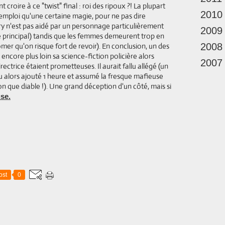
croire à ce "twist" final : roi des ripoux ?! La plupart
2010
'emploi qu'une certaine magie, pour ne pas dire
 n'est pas aidé par un personnage particulièrement
2009
 principal) tandis que les femmes demeurent trop en
mer qu'on risque fort de revoir). En conclusion, un des
2008
é encore plus loin sa science-fiction policière alors
2007
rectrice étaient prometteuses. Il aurait fallu allégé (un
u alors ajouté 1 heure et assumé la fresque mafieuse
n que diable !). Une grand déception d'un côté, mais si
se.
ost
0