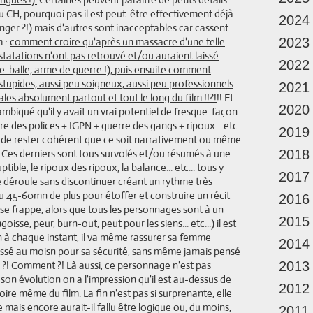
u CH, pourquoi pas il est peut-être effectivement déjà
2024
nger ?!) mais d'autres sont inacceptables car cassent
m :
comment croire qu'après un massacre d'une telle
2023
nstatations n'ont pas retrouvé et/ou auraient laissé
2022
are-balle, arme de guerre !), puis ensuite comment
 stupides, aussi peu soigneux, aussi peu professionnels
2021
tales absolument partout et tout le long du film !!?!
!! Et
2020
lambiqué qu'il y avait un vrai potentiel de fresque façon
re des polices + IGPN + guerre des gangs + ripoux... etc...
2019
e de rester cohérent que ce soit narrativement ou même
 Ces derniers sont tous survolés et/ou résumés à une
2018
ptible, le ripoux des ripoux, la balance... etc... tous y
2017
ale déroule sans discontinuer créant un rythme très
lu 45-60mn de plus pour étoffer et construire un récit
2016
hose frappe, alors que tous les personnages sont à un
2015
oisse, peur, burn-out, peut pour les siens... etc...)
il est
 à chaque instant, il va même rassurer sa femme
2014
essé au moisn pour sa sécurité, sans même jamais pensé
oi ?! Comment ?!
Là aussi, ce personnage n'est pas
2013
t son évolution on a l'impression qu'il est au-dessus de
2012
oire même du film. La fin n'est pas si surprenante, elle
mais encore aurait-il fallu être logique ou, du moins,
2011