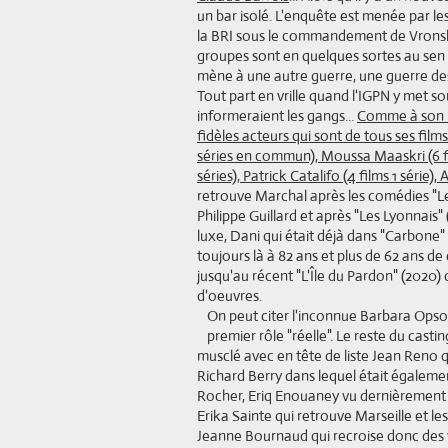
un bar isolé. L'enquête est menée par 
la BRI sous le commandement de Vronsk
groupes sont en quelques sortes au sen d
mène à une autre guerre, une guerre des
Tout part en vrille quand l'IGPN y met s
informeraient les gangs...
Comme à son h
fidèles acteurs qui sont de tous ses film
séries en commun), Moussa Maaskri (6 fi
séries), Patrick Catalifo (4 films 1 série),
retrouve Marchal après les comédies "Le 
Philippe Guillard et après "Les Lyonnai
luxe, Dani qui était déjà dans "Carbone"
toujours là à 82 ans et plus de 62 ans de
jusqu'au récent "L'Île du Pardon" (2020
d'oeuvres.
On peut citer l'inconnue Barbara Opsome
premier rôle "réelle". Le reste du cast
musclé avec en tête de liste Jean Reno q
Richard Berry dans lequel était égalem
Rocher, Eriq Enouaney vu dernièremen
Erika Sainte qui retrouve Marseille et l
Jeanne Bournaud qui recroise donc des v