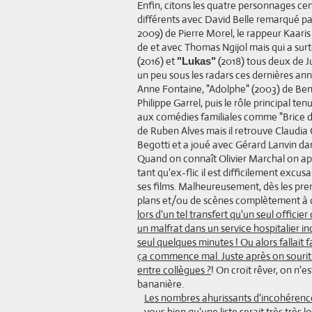
Enfin, citons les quatre personnages c
différents avec David Belle remarqué pa
2009) de Pierre Morel, le rappeur Kaaris
de et avec Thomas Ngijol mais qui a surt
(2016) et
(2018) tous deux de J
"Lukas"
un peu sous les radars ces dernières an
Anne Fontaine, "Adolphe" (2003) de Be
Philippe Garrel, puis le rôle principal t
aux comédies familiales comme "Brice d
de Ruben Alves mais il retrouve Claudia
Begotti et a joué avec Gérard Lanvin d
Quand on connaît Olivier Marchal on app
tant qu'ex-flic il est difficilement exc
ses films. Malheureusement, dès les prem
plans et/ou de scènes complètement à c
lors d'un tel transfert qu'un seul offici
un malfrat dans un service hospitalier i
seul quelques minutes ! Ou alors fallait f
ça commence mal. Juste après on sourit d
entre collègues ?
! On croit rêver, on n'
bananière.
Les nombres ahurissants d'incohérences
vous bien qu'une liste serait très très l