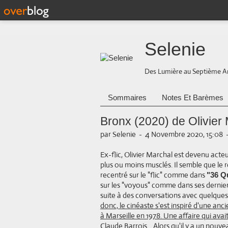
Selenie
Des Lumière au Septième A
Sommaires
Notes Et Barèmes
Bronx (2020) de Olivier
par Selenie
-
4 Novembre 2020, 15:08
Ex-flic, Olivier Marchal est devenu acteu
plus ou moins musclés. Il semble que le r
recentré sur le "flic" comme dans
"36 Q
sur les "voyous" comme dans ses dernier
suite à des conversations avec quelques
donc, le cinéaste s'est inspiré d'une anc
à Marseille en 1978. Une affaire qui ava
Claude Barrois
... Alors qu'il y a un nou