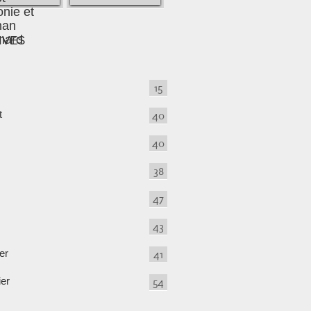
IVES
15
t
40
40
38
47
43
er
41
ier
54