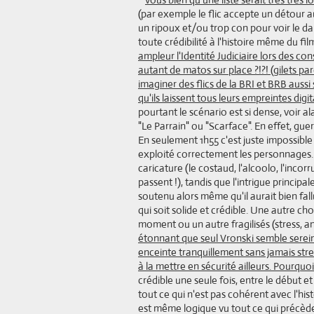
(par exemple le flic accepte un détour a
un ripoux et/ou trop con pour voir le da
toute crédibilité à l'histoire même du fil
ampleur l'Identité Judiciaire lors des co
autant de matos sur place ?!?! (gilets p
imaginer des flics de la BRI et BRB aussi
qu'ils laissent tous leurs empreintes digi
pourtant le scénario est si dense, voir a
"Le Parrain" ou "Scarface". En effet, guer
En seulement 1h55 c'est juste impossibl
exploité correctement les personnages.
caricature (le costaud, l'alcoolo, l'incorru
passent !), tandis que l'intrigue princip
soutenu alors même qu'il aurait bien fal
qui soit solide et crédible. Une autre c
moment ou un autre fragilisés (stress, ang
étonnant que seul Vronski semble serein
enceinte tranquillement sans jamais str
à la mettre en sécurité ailleurs. Pourqu
crédible une seule fois, entre le début e
tout ce qui n'est pas cohérent avec l'hist
est même logique vu tout ce qui précède 