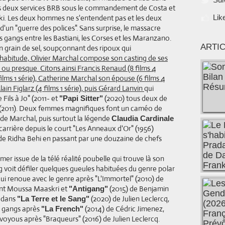
les deux services BRB sous le commandement de Costa et
i. Les deux hommes ne s'entendent pas et les deux
Lik
'un "guerre des polices". Sans surprise, le massacre
 gangs entre les Bastiani, les Corses et les Maranzano.
ARTI
on grain de sel, soupçonnant des ripoux qui
abitude, Olivier Marchal compose son casting de ses
s ou presque. Citons ainsi Francis Renaud (8 films 4
lms 1 série), Catherine Marchal son épouse (6 films 4
 Alain Figlarz (4 films 1 série), puis Gérard Lanvin
qui
Fils à Jo" (2011- et
(2020) tous deux de
"Papi Sitter"
s" (2011). Deux femmes magnifiques font un caméo de
 de Marchal, puis surtout la légende
Claudia Cardinale
 carrière depuis le court "Les Anneaux d'Or" (1956)
) de Ridha Behi en passant par une douzaine de chefs
r issue de la télé réalité poubelle qui trouve là son
ing voit défiler quelques gueules habituées du genre polar
ui renoue avec le genre après "L'Immortel" (2010) de
ent Moussa Maaskri et
(2015) de Benjamin
"Antigang"
t dans
(2020) de Julien Leclercq,
"La Terre et le Sang"
es gangs après
(2014) de Cédric Jimenez,
"La French"
oyous après "Braqueurs" (2016) de Julien Leclercq.