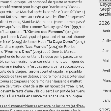
entraux du groupe BRI composé de quatre acteurs très
rticulièrement pour le dyptique "Banlieue 13" (2004-
 qui retrouve Marchal après la comédie "Fastlife" (2014)
ARCH
out fait ses armes au cinéma avec les films "Braqueurs"
ulien Leclercq, Stanislas Merhar ex-jeune premier passé
2026
nées après des films comme "Nettoyage à Sec" (1997) de
Août
noît Jacquot ou
(2015) de
"L'Ombre des Femmes"
enu par Lannick Gautry qui est pourtant et surtout abonné
Juille
e Nice" (2005) de James Huth,
(2013)
"la Cage Dorée"
 Cardinale après
(2014) de Fabrice
"Les Francis"
Juin
ans
(2015) de Jérôme Le Maire...
"Premiers Crus"
réhende forcément tant il a déçu par le passé, car en
Mai
usable sur les invraisemblances notamment techniques de
ières minutes on n'est pas surpris par la succession de
Avril
ôté de la plaque.
Faisons court et rapide : impossible
er décide de faire un détour, encore moins d'escorter seul
Mars
nconnu et toujours encore moins en laissant le malfrat
aire de Vronski chef de la BRI un ripoux d'entrée ! Bref,
Févri
evant le faste d'une villa qui sert à un pot de bienvenu
est plus à Marseille en France mais dans une république
Janv
 et d'invraisemblances est juste hallucinants (et dîtes-
2025
ongues !).
Certaines peuvent paraître de petits détails