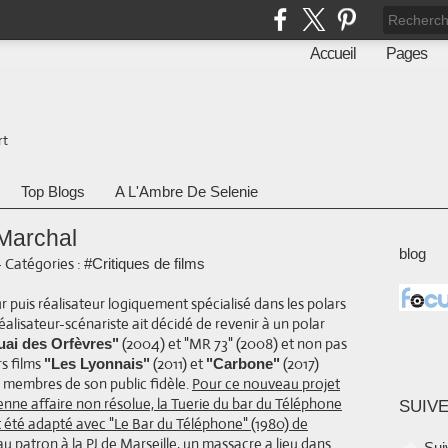
Accueil
Pages
rt
Top Blogs
A L'Ambre De Selenie
 Marchal
blog
-
Catégories :
#Critiques de films
r puis réalisateur logiquement spécialisé dans les polars
éalisateur-scénariste ait décidé de revenir à un polar
(2004) et "MR 73" (2008) et non pas
uai des Orfèvres"
s films
(2011) et
(2017)
"Les Lyonnais"
"Carbone"
 membres de son public fidèle.
Pour ce nouveau projet
ienne affaire non résolue, la Tuerie du bar du Téléphone
SUIVE
it été adapté avec "Le Bar du Téléphone" (1980) de
veau patron à la PJ de Marseille, un massacre a lieu dans
Sui