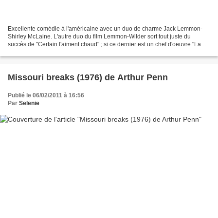
Excellente comédie à l'américaine avec un duo de charme Jack Lemmon-
Shirley McLaine. L'autre duo du film Lemmon-Wilder sort tout juste du
succès de "Certain l'aiment chaud" ; si ce dernier est un chef d'oeuvre "La
garçonnière" est un film un poil en deça....
Missouri breaks (1976) de Arthur Penn
Publié le 06/02/2011 à 16:56
Par
Selenie