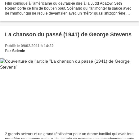
Film comique à l'américaine ou devrais-je dire à la Judd Apatow. Seth
Rogen porte ce film de bout en bout. Scénario qui fait monter la sauce avec
de l'humour qui ne recule devant rien avec un "héro" quasi shizophrène,
plus dangereux qu'autre chose. Un...
La chanson du passé (1941) de George Stevens
Publié le 09/02/2011 à 14:22
Par
Selenie
2 grands acteurs et un grand réalisateur pour un drame familial qui avait tout
pour être une oeuvre majeur. Un couple se reconstruit successivement après