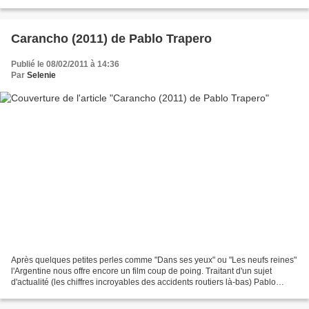
prime le jeu épatant et le visage expressif...
Carancho (2011) de Pablo Trapero
Publié le 08/02/2011 à 14:36
Par
Selenie
Après quelques petites perles comme "Dans ses yeux" ou "Les neufs reines"
l'Argentine nous offre encore un film coup de poing. Traitant d'un sujet
d'actualité (les chiffres incroyables des accidents routiers là-bas) Pablo
Trapero réalise un film d'une...