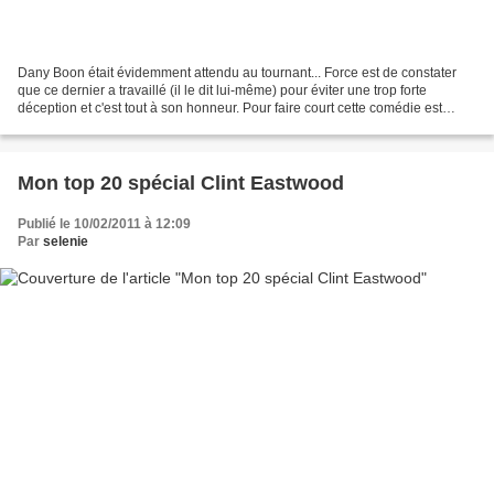
Dany Boon était évidemment attendu au tournant... Force est de constater
que ce dernier a travaillé (il le dit lui-même) pour éviter une trop forte
déception et c'est tout à son honneur. Pour faire court cette comédie est
réussie. Benoit Poelvoorde n'y...
Mon top 20 spécial Clint Eastwood
Publié le 10/02/2011 à 12:09
Par
selenie