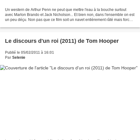
Un western de Arthur Penn ne peut que mettre l'eau à la bouche surtout
avec Marlon Brando et Jack Nicholson... Et bien non, dans l'ensemble on est
un peu déçu. Non pas que ce film soit un navet entièrement râté mais force
est de constater que le film...
Le discours d'un roi (2011) de Tom Hooper
Publié le 05/02/2011 à 16:01
Par
Selenie