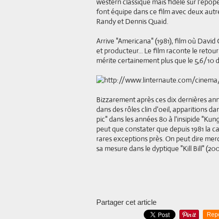
western classique mais fidèle sur l'épop
font équipe dans ce film avec deux autre
Randy et Dennis Quaid.
Arrive "Americana" (1981), film où David 
et producteur... Le film raconte le retour
mérite certainement plus que le 5,6/10
Bizzarement après ces dix dernières an
dans des rôles clin d'oeil, apparitions 
pic" dans les années 80 à l'insipide "Ku
peut que constater que depuis 1981 la c
rares exceptions près. On peut dire merci 
sa mesure dans le dyptique "Kill Bill" (200
Partager cet article
Rep