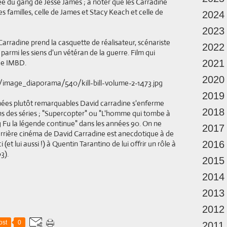
ée du gang de Jesse James ; à noter que les Carradine
s familles, celle de James et Stacy Keach et celle de
2024
2023
Carradine prend la casquette de réalisateur, scénariste
2022
 parmi les siens d'un vétéran de la guerre. Film qui
 de IMBD.
2021
2020
2019
nées plutôt remarquables David carradine s'enferme
2018
dans des séries ; "Supercopter" ou "L'homme qui tombe à
ng Fu la légende continue" dans les années 90. On ne
2017
arrière cinéma de David Carradine est anecdotique à de
(et lui aussi !) à Quentin Tarantino de lui offrir un rôle à
2016
3).
2015
2014
2013
2012
ost
0
2011