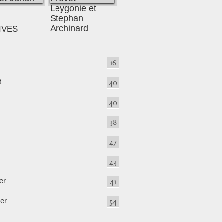
IVES
16
t
40
40
38
47
43
er
41
ier
54