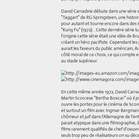
David Carradine débute dans une série e
"Taggart" de RG Springsteen, une histoi
pour autant et tourne encore dans des sé
"Kung Fu" (1972)... Cette dernière série l
l'origine cette série était une idée de B
créant un héro pacifiste. Cependant les
aurait les faveurs du public américain, i
côté moral de ce choix, ce qui compte es
au stade supérieur.
En cette même année 1972, David Carrad
Martin Scorcese "Bertha Boxcar" où il joue 
ouvre les portes pour le cinéma de Scor
et surtout un film avec Ingmar Bergman "
chômeur et juif dans l'Allemagne de l'en
parait atypique dans une filmographie, il 
films rarement qualifiés de chef d'oeuvr
seuls trop peu de réalisateurs on su déce