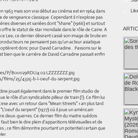
n 1963 mais son vrai début au cinéma est en 1964 dans
Lik
re de vengeance classique. Cependant il n'explose pas
ries diverses et variées dont "Shane" (1966) et surtout
ARTI
ui offre le statut de star mondiale dans le rôle de Caine. A
ruce Lee, ce dernier désirant cassé son image de brute en
 producteurs ne pensaient pas qu'un acteur asiatique
ls optèrent donc pour David Carradine... Passons sur le
t bien que le carrière de David Carradine passait enfin
ine jouait également dans le premier film studio de
le rôle d'un syndicaliste pilleur de train (!). Ce film lui
cese avec un retour dans "Mean Streets" 1 an plus tard
L'oeuf du serpent" (1977) où il joue un américain
tre deux-guerres. Ce dernier film du maitre suédois
faut bien le dire plein d'apparitions télévisuelles et de
es ; ce film démontre pourtant un potentiel certain que
ler.