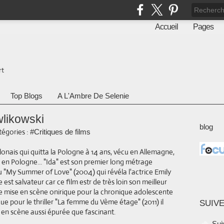
Accueil
Pages
rt
Top Blogs
A L'Ambre De Selenie
wlikowski
blog
égories :
#Critiques de films
onais qui quitta la Pologne à 14 ans, vécu en Allemagne,
nir en Pologne... "Ida" est son premier long métrage
u "My Summer of Love" (2004) qui révéla l'actrice Emily
est salvateur car ce film estr de très loin son meilleur
une mise en scène onirique pour la chronique adolescente
ue pour le thriller "La femme du Vème étage" (2011) il
SUIVE
se en scène aussi épurée que fascinant.
Sui