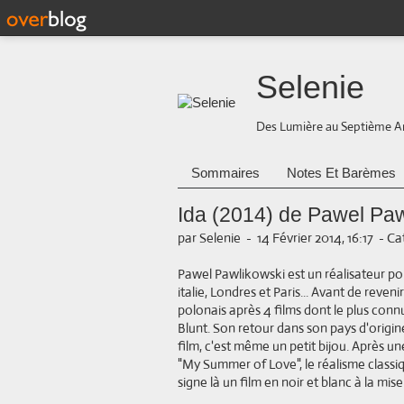
Selenie
Des Lumière au Septième A
Sommaires
Notes Et Barèmes
Ida (2014) de Pawel Pa
par Selenie
-
14 Février 2014, 16:17
-
Cat
Pawel Pawlikowski est un réalisateur pol
italie, Londres et Paris... Avant de reve
polonais après 4 films dont le plus conn
Blunt. Son retour dans son pays d'origine 
film, c'est même un petit bijou. Après 
"My Summer of Love", le réalisme classiq
signe là un film en noir et blanc à la mi