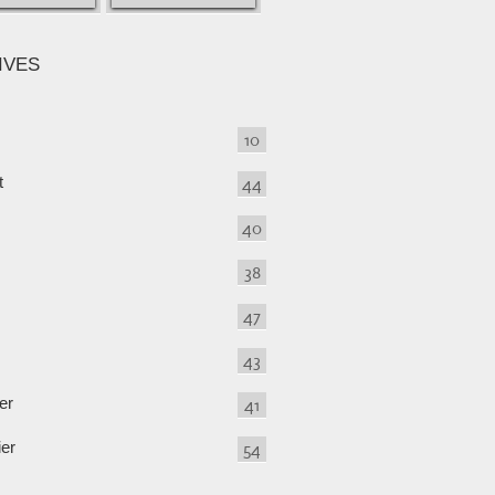
IVES
10
t
44
40
38
47
43
er
41
ier
54