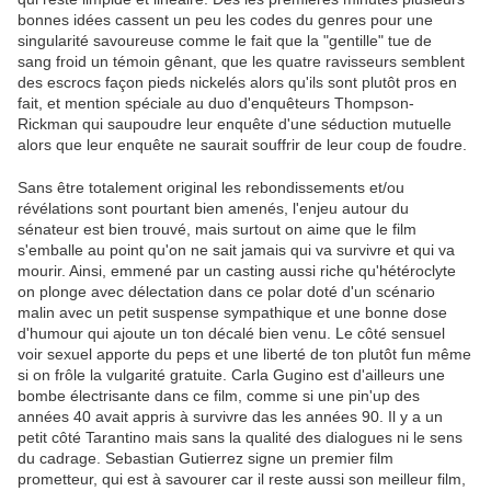
bonnes idées cassent un peu les codes du genres pour une
singularité savoureuse comme le fait que la "gentille" tue de
sang froid un témoin gênant, que les quatre ravisseurs semblent
des escrocs façon pieds nickelés alors qu'ils sont plutôt pros en
fait, et mention spéciale au duo d'enquêteurs Thompson-
Rickman qui saupoudre leur enquête d'une séduction mutuelle
alors que leur enquête ne saurait souffrir de leur coup de foudre.
Sans être totalement original les rebondissements et/ou
révélations sont pourtant bien amenés, l'enjeu autour du
sénateur est bien trouvé, mais surtout on aime que le film
s'emballe au point qu'on ne sait jamais qui va survivre et qui va
mourir. Ainsi, emmené par un casting aussi riche qu'hétéroclyte
on plonge avec délectation dans ce polar doté d'un scénario
malin avec un petit suspense sympathique et une bonne dose
d'humour qui ajoute un ton décalé bien venu. Le côté sensuel
voir sexuel apporte du peps et une liberté de ton plutôt fun même
si on frôle la vulgarité gratuite. Carla Gugino est d'ailleurs une
bombe électrisante dans ce film, comme si une pin'up des
années 40 avait appris à survivre das les années 90. Il y a un
petit côté Tarantino mais sans la qualité des dialogues ni le sens
du cadrage. Sebastian Gutierrez signe un premier film
prometteur, qui est à savourer car il reste aussi son meilleur film,