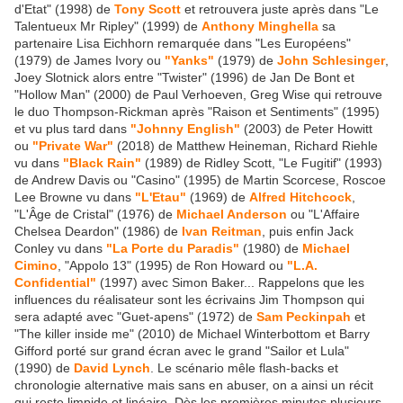
d'Etat" (1998) de
Tony Scott
et retrouvera juste après dans "Le
Talentueux Mr Ripley" (1999) de
Anthony Minghella
sa
partenaire Lisa Eichhorn remarquée dans "Les Européens"
(1979) de James Ivory ou
"Yanks"
(1979) de
John Schlesinger
,
Joey Slotnick alors entre "Twister" (1996) de Jan De Bont et
"Hollow Man" (2000) de Paul Verhoeven, Greg Wise qui retrouve
le duo Thompson-Rickman après "Raison et Sentiments" (1995)
et vu plus tard dans
"Johnny English"
(2003) de Peter Howitt
ou
"Private War"
(2018) de Matthew Heineman, Richard Riehle
vu dans
"Black Rain"
(1989) de Ridley Scott, "Le Fugitif" (1993)
de Andrew Davis ou "Casino" (1995) de Martin Scorcese, Roscoe
Lee Browne vu dans
"L'Etau"
(1969) de
Alfred Hitchcock
,
"L'Âge de Cristal" (1976) de
Michael Anderson
ou "L'Affaire
Chelsea Deardon" (1986) de
Ivan Reitman
, puis enfin Jack
Conley vu dans
"La Porte du Paradis"
(1980) de
Michael
Cimino
, "Appolo 13" (1995) de Ron Howard ou
"L.A.
Confidential"
(1997) avec Simon Baker... Rappelons que les
influences du réalisateur sont les écrivains Jim Thompson qui
sera adapté avec "Guet-apens" (1972) de
Sam Peckinpah
et
"The killer inside me" (2010) de Michael Winterbottom et Barry
Gifford porté sur grand écran avec le grand "Sailor et Lula"
(1990) de
David Lynch
. Le scénario mêle flash-backs et
chronologie alternative mais sans en abuser, on a ainsi un récit
qui reste limpide et linéaire. Dès les premières minutes plusieurs