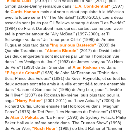
"Elektra Luxx"
(2010) et "Girl Walks into a Bar" (2011), puis
Simon Baker-Denny remarqué dans
"L.A. Confidential"
(1997)
de
Curtis Hanson
mais qui sera surtout populaire à la télévision
avec la future série TV "The Mentalist" (2008-2015). Leurs deux
associés sont joués par Gil Bellows remarqué dans "Les Evadés"
(1994) de Frank Darabont mais qui est surtout connu pour avoir
été le premier amour de "Ally McBeal" (1997-2000), et Til
Schweiger vu dans "Un Tueur pour Cible" (1998) de Antoine
Fuqua et plus tard dans
"Inglourious Basterds"
(2009) de
Quentin Tarantino ou
"Atomic Blonde"
(2017) de David Leitch.
Les deux enquêteurs sont incarnés par Emma Thompson vue
dans "Les Vestiges du Jour" (1993) de James Ivory ou "Au Nom
du Père" (1993) de Jim Sheridan, et
Alan Rickman
vu dans
"Piège de Cristal"
(1988) de John McTiernan ou "Robin des
Bois, Prince des Voleurs" (1991) de Kevin Reynolds, et surtout les
deux acteurs sont très amis à la ville et ont déjà tourné ensemble
dans "Raison et Sentiments" (1995) de Ang Lee, pour "L'Invitée
de l'Hiver" (1997) de Rickman lui-même, puis plus tard pour la
saga
"Harry Potter"
(2001-2011) ou "Love Actually" (2003) de
Richard Curtis. Citons ensuite Hal Holbrook vu dans "Magnum
Force" (1973) de Ted Post, "Les Hommes du Président" (1976)
de
Alan J. Pakula
ou "La Firme" (1993) de Sydney Pollack, Philip
Baker Hall vu la même année dans "The Truman Show" (1998)
de Peter Weir,
"Rush Hour"
(1998) de Brett Ratner et "Ennemi