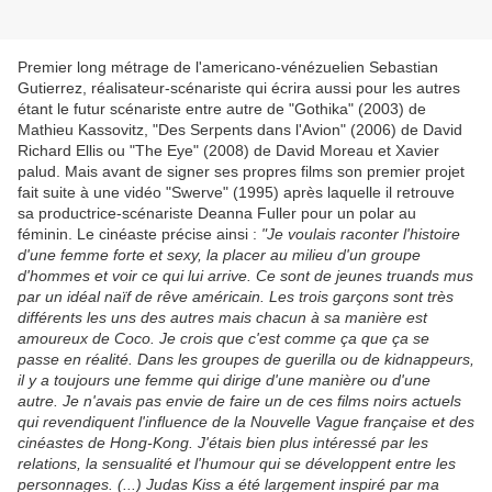
Premier long métrage de l'americano-vénézuelien Sebastian
Gutierrez, réalisateur-scénariste qui écrira aussi pour les autres
étant le futur scénariste entre autre de "Gothika" (2003) de
Mathieu Kassovitz, "Des Serpents dans l'Avion" (2006) de David
Richard Ellis ou "The Eye" (2008) de David Moreau et Xavier
palud. Mais avant de signer ses propres films son premier projet
fait suite à une vidéo "Swerve" (1995) après laquelle il retrouve
sa productrice-scénariste Deanna Fuller pour un polar au
féminin. Le cinéaste précise ainsi :
"Je voulais raconter l'histoire
d'une femme forte et sexy, la placer au milieu d'un groupe
d'hommes et voir ce qui lui arrive. Ce sont de jeunes truands mus
par un idéal naïf de rêve américain. Les trois garçons sont très
différents les uns des autres mais chacun à sa manière est
amoureux de Coco. Je crois que c'est comme ça que ça se
passe en réalité. Dans les groupes de guerilla ou de kidnappeurs,
il y a toujours une femme qui dirige d'une manière ou d'une
autre. Je n'avais pas envie de faire un de ces films noirs actuels
qui revendiquent l'influence de la Nouvelle Vague française et des
cinéastes de Hong-Kong. J'étais bien plus intéressé par les
relations, la sensualité et l'humour qui se développent entre les
personnages. (...) Judas Kiss a été largement inspiré par ma