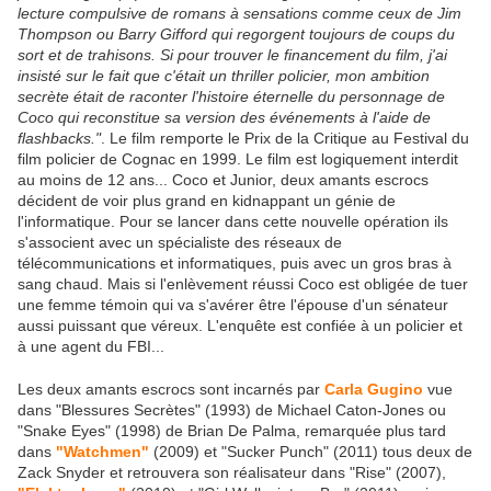
lecture compulsive de romans à sensations comme ceux de Jim
Thompson ou Barry Gifford qui regorgent toujours de coups du
sort et de trahisons. Si pour trouver le financement du film, j'ai
insisté sur le fait que c'était un thriller policier, mon ambition
secrète était de raconter l'histoire éternelle du personnage de
Coco qui reconstitue sa version des événements à l'aide de
flashbacks."
. Le film remporte le Prix de la Critique au Festival du
film policier de Cognac en 1999. Le film est logiquement interdit
au moins de 12 ans... Coco et Junior, deux amants escrocs
décident de voir plus grand en kidnappant un génie de
l'informatique. Pour se lancer dans cette nouvelle opération ils
s'associent avec un spécialiste des réseaux de
télécommunications et informatiques, puis avec un gros bras à
sang chaud. Mais si l'enlèvement réussi Coco est obligée de tuer
une femme témoin qui va s'avérer être l'épouse d'un sénateur
aussi puissant que véreux. L'enquête est confiée à un policier et
à une agent du FBI...
Les deux amants escrocs sont incarnés par
Carla Gugino
vue
dans "Blessures Secrètes" (1993) de Michael Caton-Jones ou
"Snake Eyes" (1998) de Brian De Palma, remarquée plus tard
dans
"Watchmen"
(2009) et "Sucker Punch" (2011) tous deux de
Zack Snyder et retrouvera son réalisateur dans "Rise" (2007),