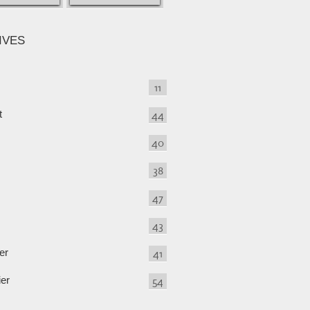
IVES
11
t
44
40
38
47
43
er
41
ier
54