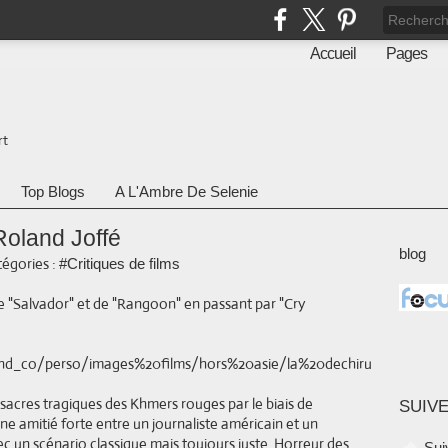
Accueil
Pages
rt
Top Blogs
A L'Ambre De Selenie
Roland Joffé
blog
égories :
#Critiques de films
 de "Salvador" et de "Rangoon" en passant par "Cry
ssacres tragiques des Khmers rouges par le biais de
SUIVE
'une amitié forte entre un journaliste américain et un
ec un scénario classique mais toujours juste. Horreur des
Sui