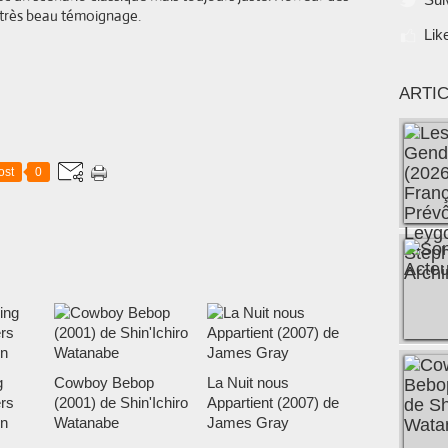
n très beau témoignage.
Lik
ARTI
ost
0
g
Cowboy Bebop
La Nuit nous
rs
(2001) de Shin'Ichiro
Appartient (2007) de
n
Watanabe
James Gray