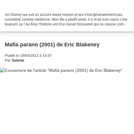
Un Disney qui eut un succès assez moyen et qui n'est généralement pas
considéré comme médiocre. Mon fils a plutôt aimé, il a rit de bon coeur c'est
toujours ça ! Au final l'histoire est d'un banal Disneyien qui se repose comme
d'autres classiques sur...
Mafia parano (2001) de Eric Blakeney
Publié le 19/04/2012 à 14:57
Par
Selenie