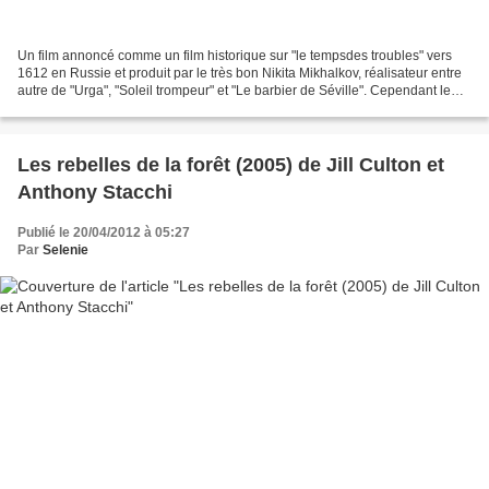
Un film annoncé comme un film historique sur "le tempsdes troubles" vers
1612 en Russie et produit par le très bon Nikita Mikhalkov, réalisateur entre
autre de "Urga", "Soleil trompeur" et "Le barbier de Séville". Cependant le
film n'a d'historique que...
Les rebelles de la forêt (2005) de Jill Culton et
Anthony Stacchi
Publié le 20/04/2012 à 05:27
Par
Selenie