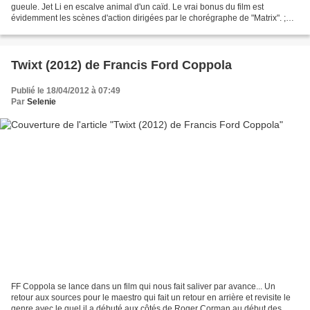
gueule. Jet Li en escalve animal d'un caïd. Le vrai bonus du film est
évidemment les scènes d'action dirigées par le chorégraphe de "Matrix". ;
des scènes d'action pleines de rage et...
Twixt (2012) de Francis Ford Coppola
Publié le 18/04/2012 à 07:49
Par
Selenie
FF Coppola se lance dans un film qui nous fait saliver par avance... Un
retour aux sources pour le maestro qui fait un retour en arrière et revisite le
genre avec le quel il a débuté aux côtés de Roger Corman au début des