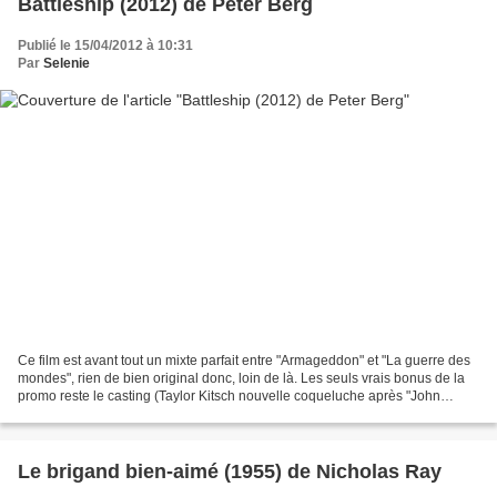
Battleship (2012) de Peter Berg
Publié le 15/04/2012 à 10:31
Par
Selenie
Ce film est avant tout un mixte parfait entre "Armageddon" et "La guerre des
mondes", rien de bien original donc, loin de là. Les seuls vrais bonus de la
promo reste le casting (Taylor Kitsch nouvelle coqueluche après "John
Carter" et Liam Neeson action...
Le brigand bien-aimé (1955) de Nicholas Ray