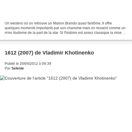
Un western où on retrouve un Marlon Brando quasi fantôme, Il offre
quelques moments importants par son charisme mais on ressent comme un
m'en foutisme de la part de la star. Si l'histoire est assez classique la mise en
scène ose un mixte entre classicisme...
1612 (2007) de Vladimir Khotinenko
Publié le 20/04/2012 à 09:39
Par
Selenie