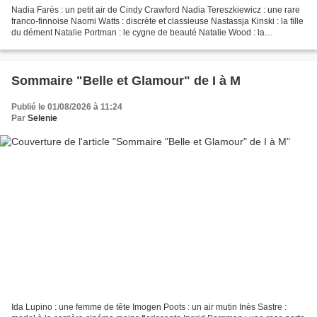
Nadia Farès : un petit air de Cindy Crawford Nadia Tereszkiewicz : une rare
franco-finnoise Naomi Watts : discrète et classieuse Nastassja Kinski : la fille
du dément Natalie Portman : le cygne de beauté Natalie Wood : la
sensualité derrière la douceur...
Sommaire "Belle et Glamour" de I à M
Publié le 01/08/2026 à 11:24
Par
Selenie
Ida Lupino : une femme de tête Imogen Poots : un air mutin Inès Sastre :