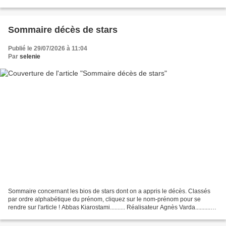
combattante Adèle Mara : maman après avoir...
Sommaire décès de stars
Publié le 29/07/2026 à 11:04
Par
selenie
Sommaire concernant les bios de stars dont on a appris le décès. Classés
par ordre alphabétique du prénom, cliquez sur le nom-prénom pour se
rendre sur l'article ! Abbas Kiarostami.......... Réalisateur Agnès Varda..........
Réalisatrice Alain Berberian............