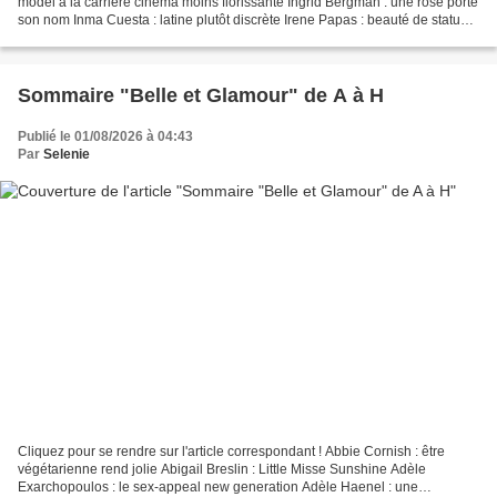
model à la carrière cinéma moins florissante Ingrid Bergman : une rose porte
son nom Inma Cuesta : latine plutôt discrète Irene Papas : beauté de statue
grecque Isabella Rossellini...
Sommaire "Belle et Glamour" de A à H
Publié le 01/08/2026 à 04:43
Par
Selenie
Cliquez pour se rendre sur l'article correspondant ! Abbie Cornish : être
végétarienne rend jolie Abigail Breslin : Little Misse Sunshine Adèle
Exarchopoulos : le sex-appeal new generation Adèle Haenel : une