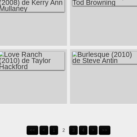
JONATHAN
LIEBESMAN
DRACULA (1931) DE
THE DEAD
TOD BROWNING
OUTSIDE (2008) DE
KERRY ANN
MULLANEY
BURLESQUE (2010)
LOVE RANCH (2010)
DE STEVE ANTIN
DE TAYLOR
HACKFORD
<<
<
1
2
3
4
>
>>