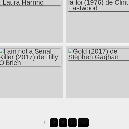
MULHOLLAND
JOSEY WALES,
DREAM : LAURA
HORS-LA-LOI (1976)
HARRING
DE CLINT
EASTWOOD
GOLD (2017) DE
I AM NOT A SERIAL
STEPHEN GAGHAN
KILLER (2017) DE
BILLY O'BRIEN
1
2
3
>
>>