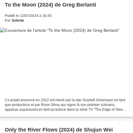
To the Moon (2024) de Greg Berlanti
Publié le 12/07/2024 à 16:45
Par
Selenie
Ce projet annoncé en 2022 est mené par la star Scarlett Johansson en tant
que productrice et par Rose Gilroy qui signe là son premier scénario,
apparue auparavant en tant qu'actrice dans la série TV "The Edge of Sleep"
(2019) mais surtout elle est la...
Only the River Flows (2024) de Shujun Wei