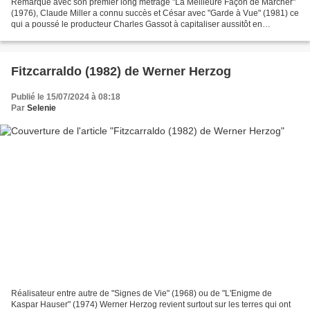
Remarqué avec son premier long métrage "La Meilleure Façon de Marcher"
(1976), Claude Miller a connu succès et César avec "Garde à Vue" (1981) ce
qui a poussé le producteur Charles Gassot à capitaliser aussitôt en
proposant au réalisateur un nouveau projet...
Fitzcarraldo (1982) de Werner Herzog
Publié le 15/07/2024 à 08:18
Par
Selenie
Réalisateur entre autre de "Signes de Vie" (1968) ou de "L'Enigme de
Kaspar Hauser" (1974) Werner Herzog revient surtout sur les terres qui ont