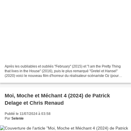
Après les oubliables et oubliés "February" (2015) et "I am the Pretty Thing
that lives in the House" (2016), puis le plus remarqué "Gretel et Hansel"
(2020) voici le nouveau film d'horreur du réalisateur-scénariste Oz (pour
Osgood) Perkins connu comme...
Moi, Moche et Méchant 4 (2024) de Patrick
Delage et Chris Renaud
Publié le 11/07/2024 à 03:58
Par
Selenie