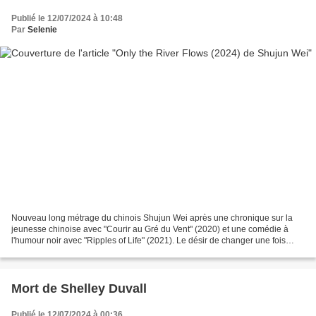
Publié le 12/07/2024 à 10:48
Par
Selenie
Nouveau long métrage du chinois Shujun Wei après une chronique sur la
jeunesse chinoise avec "Courir au Gré du Vent" (2020) et une comédie à
l'humour noir avec "Ripples of Life" (2021). Le désir de changer une fois
encore de registre le pousse vers le...
Mort de Shelley Duvall
Publié le 12/07/2024 à 00:36