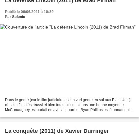
La défense Lincoln (2011) de Brad Firman
Publié le 06/06/2011 à 10:39
Par
Selenie
Dans le genre (car le film judiciaire est un vari genre en soi aux Etats-Unis)
c'est un film très réussi et bien foutu ; disons dans une bonne moyenne.
McConaughey est parfait en avocat pourri et Ryan Phillips est étonnament
crédible. Le scénario bien...
La conquête (2011) de Xavier Durringer