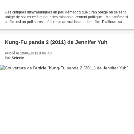
Des critiques dithyrambiques un peu démagogique ; Iran oblige on se sent
obligé de saluer ce film pour des raisons purement politique... Mais même si
ce film est un poil surestimé il reste un vrai beau et bon film. D'ailleurs sa
force reste sa description...
Kung-Fu panda 2 (2011) de Jennifer Yuh
Publié le 19/06/2011 à 08:40
Par
Selenie