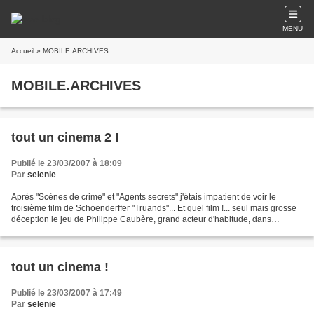
MENU
Accueil
» MOBILE.ARCHIVES
MOBILE.ARCHIVES
tout un cinema 2 !
Publié le 23/03/2007 à 18:09
Par
selenie
Après "Scènes de crime" et "Agents secrets" j'étais impatient de voir le
troisième film de Schoenderffer "Truands"... Et quel film !... seul mais grosse
déception le jeu de Philippe Caubère, grand acteur d'habitude, dans
"Truands" il joue trop théâtralement,...
tout un cinema !
Publié le 23/03/2007 à 17:49
Par
selenie