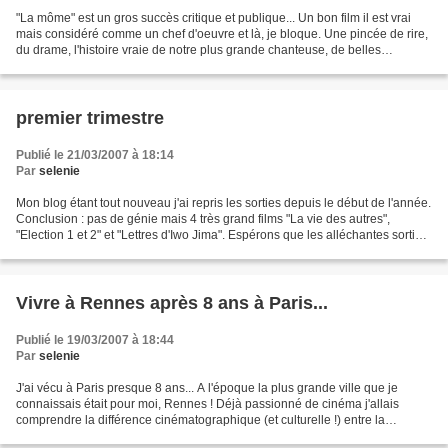
"La môme" est un gros succès critique et publique... Un bon film il est vrai
mais considéré comme un chef d'oeuvre et là, je bloque. Une pincée de rire,
du drame, l'histoire vraie de notre plus grande chanteuse, de belles
chansons et la ménagère de 50...
premier trimestre
Publié le 21/03/2007 à 18:14
Par
selenie
Mon blog étant tout nouveau j'ai repris les sorties depuis le début de l'année.
Conclusion : pas de génie mais 4 très grand films "La vie des autres",
"Election 1 et 2" et "Lettres d'Iwo Jima". Espérons que les alléchantes sorties
prochaines feront de...
Vivre à Rennes après 8 ans à Paris...
Publié le 19/03/2007 à 18:44
Par
selenie
J'ai vécu à Paris presque 8 ans... A l'époque la plus grande ville que je
connaissais était pour moi, Rennes ! Déjà passionné de cinéma j'allais
comprendre la différence cinématographique (et culturelle !) entre la
province et Paris. A Paris je voyais...