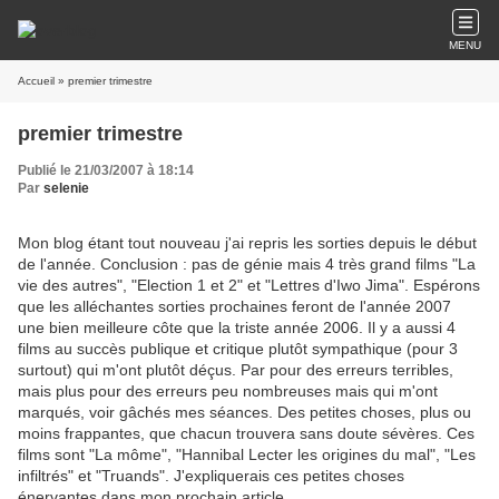
MENU
Accueil
» premier trimestre
premier trimestre
Publié le 21/03/2007 à 18:14
Par
selenie
Mon blog étant tout nouveau j'ai repris les sorties depuis le début
de l'année. Conclusion : pas de génie mais 4 très grand films "La
vie des autres", "Election 1 et 2" et "Lettres d'Iwo Jima". Espérons
que les alléchantes sorties prochaines feront de l'année 2007
une bien meilleure côte que la triste année 2006. Il y a aussi 4
films au succès publique et critique plutôt sympathique (pour 3
surtout) qui m'ont plutôt déçus. Par pour des erreurs terribles,
mais plus pour des erreurs peu nombreuses mais qui m'ont
marqués, voir gâchés mes séances. Des petites choses, plus ou
moins frappantes, que chacun trouvera sans doute sévères. Ces
films sont "La môme", "Hannibal Lecter les origines du mal", "Les
infiltrés" et "Truands". J'expliquerais ces petites choses
énervantes dans mon prochain article.