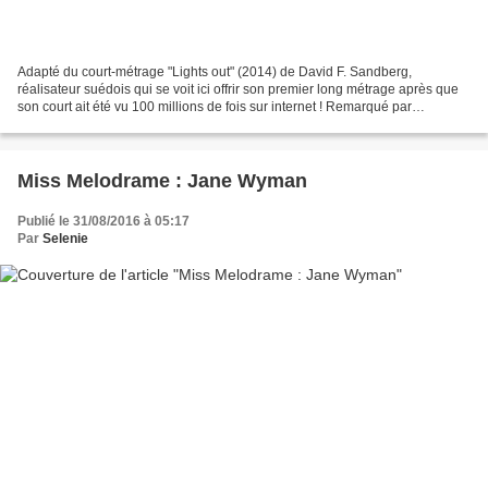
Adapté du court-métrage "Lights out" (2014) de David F. Sandberg,
réalisateur suédois qui se voit ici offrir son premier long métrage après que
son court ait été vu 100 millions de fois sur internet ! Remarqué par
Hollywood, ce film est la seconde collaboration...
Miss Melodrame : Jane Wyman
Publié le 31/08/2016 à 05:17
Par
Selenie