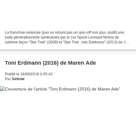
La franchise relancée (pas un reboot pas un spin-off non plus, plutôt une
suite générationnelle symbolisée par le 1er Spock Leonard Nimoy de
sublime façon "Star Trek" (2009) et "Star Trek : into Darkness" (2013) de J.J.
Abrams passe un nouveau cap avec...
Toni Erdmann (2016) de Maren Ade
Publié le 18/08/2016 à 05:41
Par
Selenie