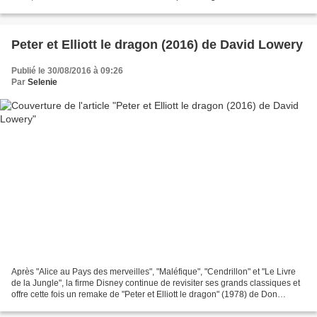
confession juive. Il décide d'étudier...
Peter et Elliott le dragon (2016) de David Lowery
Publié le 30/08/2016 à 09:26
Par
Selenie
Après "Alice au Pays des merveilles", "Maléfique", "Cendrillon" et "Le Livre
de la Jungle", la firme Disney continue de revisiter ses grands classiques et
offre cette fois un remake de "Peter et Elliott le dragon" (1978) de Don
Chaffey. A l'époque il...