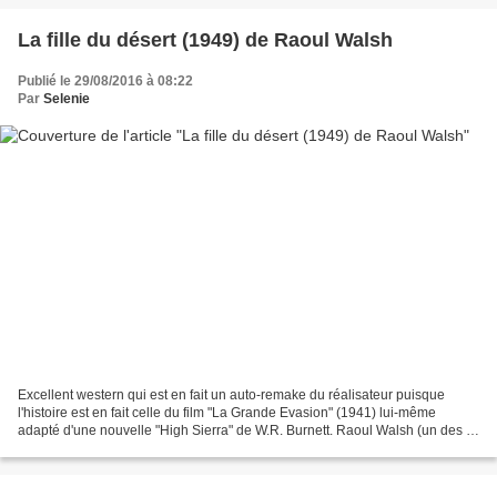
La fille du désert (1949) de Raoul Walsh
Publié le 29/08/2016 à 08:22
Par
Selenie
Excellent western qui est en fait un auto-remake du réalisateur puisque
l'histoire est en fait celle du film "La Grande Evasion" (1941) lui-même
adapté d'une nouvelle "High Sierra" de W.R. Burnett. Raoul Walsh (un des 4
borgnes de Hollywood avec John...