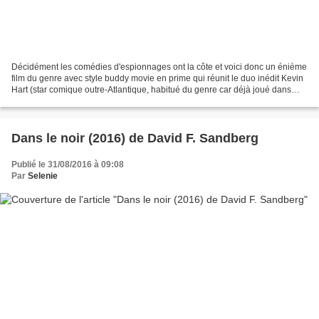
Décidément les comédies d'espionnages ont la côte et voici donc un énième
film du genre avec style buddy movie en prime qui réunit le duo inédit Kevin
Hart (star comique outre-Atlantique, habitué du genre car déjà joué dans
"Mise à l'épreuve 1 et 2" en...
Dans le noir (2016) de David F. Sandberg
Publié le 31/08/2016 à 09:08
Par
Selenie