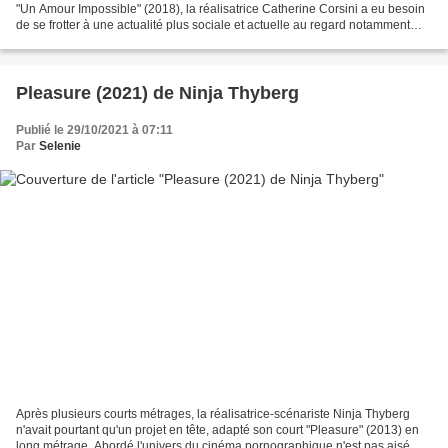
"Un Amour Impossible" (2018), la réalisatrice Catherine Corsini a eu besoin
de se frotter à une actualité plus sociale et actuelle au regard notamment
des manifestations des Gilets...
Pleasure (2021) de Ninja Thyberg
Publié le 29/10/2021 à 07:11
Par
Selenie
Après plusieurs courts métrages, la réalisatrice-scénariste Ninja Thyberg
n'avait pourtant qu'un projet en tête, adapté son court "Pleasure" (2013) en
long métrage. Abordé l'univers du cinéma pornographique n'est pas aisé