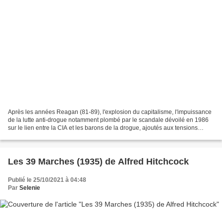
Après les années Reagan (81-89), l'explosion du capitalisme, l'impuissance
de la lutte anti-drogue notamment plombé par le scandale dévoilé en 1986
sur le lien entre la CIA et les barons de la drogue, ajoutés aux tensions
raciales et aux bavures policières...
Les 39 Marches (1935) de Alfred Hitchcock
Publié le 25/10/2021 à 04:48
Par
Selenie