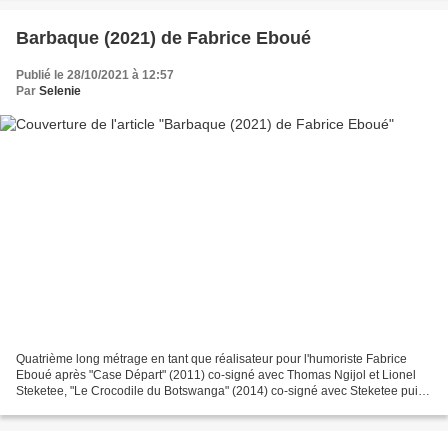
Barbaque (2021) de Fabrice Eboué
Publié le 28/10/2021 à 12:57
Par
Selenie
Quatrième long métrage en tant que réalisateur pour l'humoriste Fabrice
Eboué après "Case Départ" (2011) co-signé avec Thomas Ngijol et Lionel
Steketee, "Le Crocodile du Botswanga" (2014) co-signé avec Steketee puis
le très réussi "Coexister" (2017) son...