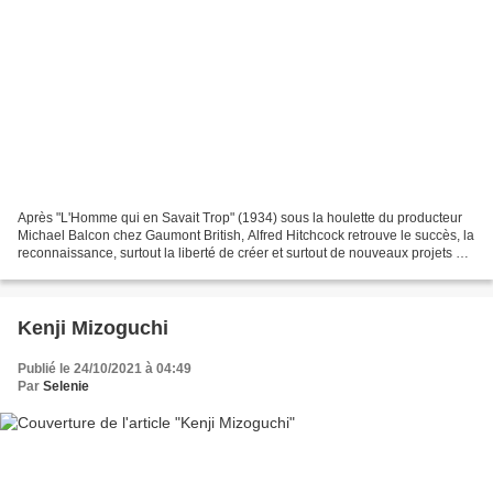
Après "L'Homme qui en Savait Trop" (1934) sous la houlette du producteur
Michael Balcon chez Gaumont British, Alfred Hitchcock retrouve le succès, la
reconnaissance, surtout la liberté de créer et surtout de nouveaux projets qui
lui correspondant plus....
Kenji Mizoguchi
Publié le 24/10/2021 à 04:49
Par
Selenie