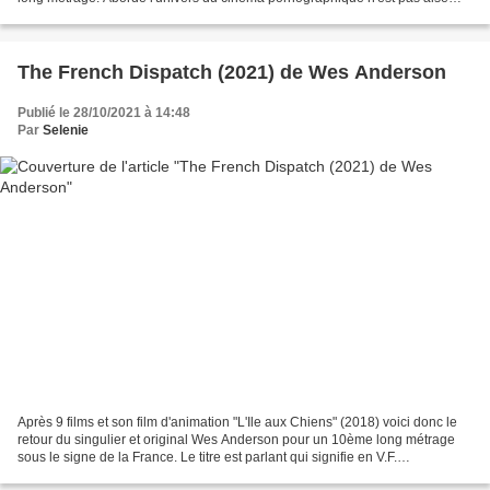
mais dès 2014 la cinéaste s'est...
The French Dispatch (2021) de Wes Anderson
Publié le 28/10/2021 à 14:48
Par
Selenie
Après 9 films et son film d'animation "L'Ile aux Chiens" (2018) voici donc le
retour du singulier et original Wes Anderson pour un 10ème long métrage
sous le signe de la France. Le titre est parlant qui signifie en V.F.
"L'Expédition française", et qui...