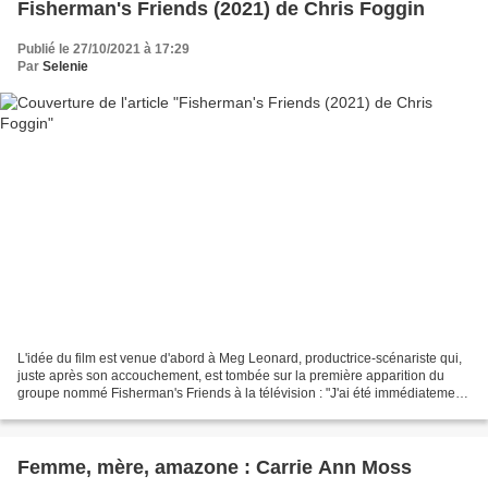
Fisherman's Friends (2021) de Chris Foggin
Publié le 27/10/2021 à 17:29
Par
Selenie
L'idée du film est venue d'abord à Meg Leonard, productrice-scénariste qui,
juste après son accouchement, est tombée sur la première apparition du
groupe nommé Fisherman's Friends à la télévision : "J'ai été immédiatement
captivée par le sens de la communauté,...
Femme, mère, amazone : Carrie Ann Moss