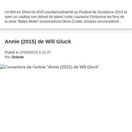
Un film en Direct-to-DVD pourtant présenté au Festival de Sundance 2014 et
avec un casting non dénué de talent, outre Laurance Fishburne les fans de
la série "Bates Motel" reconnaitront Olivia Cooke, d'autres reconnaitront
Brenton Thwaites vu dans le...
Annie (2015) de Will Gluck
Publié le 27/02/2015 à 11:37
Par
Selenie