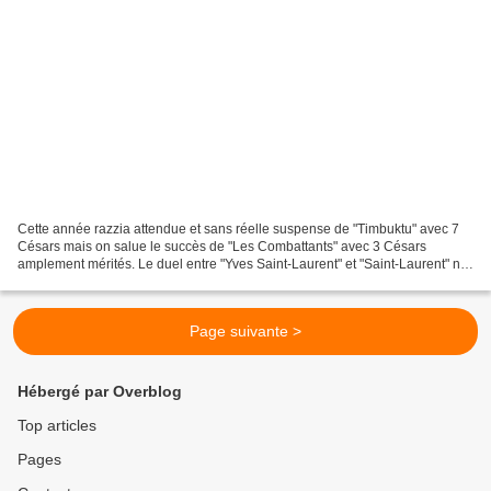
Cette année razzia attendue et sans réelle suspense de "Timbuktu" avec 7
Césars mais on salue le succès de "Les Combattants" avec 3 Césars
amplement mérités. Le duel entre "Yves Saint-Laurent" et "Saint-Laurent" n'a
pas vraiment eu lieu avec 1 César chacun...
Page suivante >
Hébergé par Overblog
Top articles
Pages