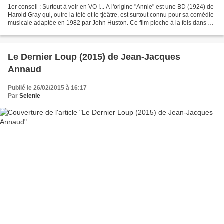
1er conseil : Surtout à voir en VO !... A l'origine "Annie" est une BD (1924) de
Harold Gray qui, outre la télé et le tjéâtre, est surtout connu pour sa comédie
musicale adaptée en 1982 par John Huston. Ce film pioche à la fois dans ce
film et à la fois...
Le Dernier Loup (2015) de Jean-Jacques
Annaud
Publié le 26/02/2015 à 16:17
Par
Selenie