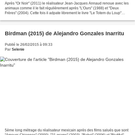
Après "Or Noir" (2011) le réalisateur Jean-Jacques Annaud renoue avec les
animaux comme il le fait régulièrement après "L'Ours" (1988) et "Deux
Frères" (2004). Cette fois il adpate librement le livre "Le Totem du Loup"
(2004 - 20 millions d'ex. vendus...
Birdman (2015) de Alejandro Gonzales Inarritu
Publié le 26/02/2015 à 09:33
Par
Selenie
5ème long métrage du réalisateur mexicain après des films salués que sont
"Amours Chiennes" (2000), "21 grams" (2003), "Babel" (2006) et "Biutiful"