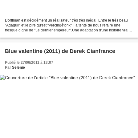
Dorffman est décidément un réalisateur très très inégal. Entre le très beau
"Agaguk" et le pire qu'est "Vercingétorix" il a tenté de nous refaire une
fresque digne de "Le dernier empereur".Une adaptation d'une histoire vraie
qui aurait mérité plus d'éclat....
Blue valentine (2011) de Derek Cianfrance
Publié le 27/06/2011 à 13:07
Par
Selenie