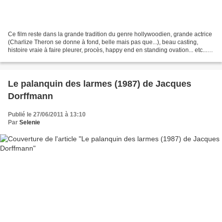
Ce film reste dans la grande tradition du genre hollywoodien, grande actrice
(Charlize Theron se donne à fond, belle mais pas que...), beau casting,
histoire vraie à faire pleurer, procès, happy end en standing ovation... etc...
Outre qu'il n'y a absolument...
Le palanquin des larmes (1987) de Jacques
Dorffmann
Publié le 27/06/2011 à 13:10
Par
Selenie