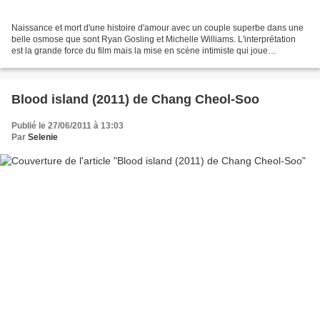
Naissance et mort d'une histoire d'amour avec un couple superbe dans une
belle osmose que sont Ryan Gosling et Michelle Williams. L'interprétation
est la grande force du film mais la mise en scène intimiste qui joue
parfaitement avec le gros plan et et...
Blood island (2011) de Chang Cheol-Soo
Publié le 27/06/2011 à 13:03
Par
Selenie