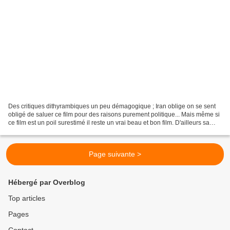
Des critiques dithyrambiques un peu démagogique ; Iran oblige on se sent
obligé de saluer ce film pour des raisons purement politique... Mais même si
ce film est un poil surestimé il reste un vrai beau et bon film. D'ailleurs sa
force reste sa description...
Page suivante >
Hébergé par Overblog
Top articles
Pages