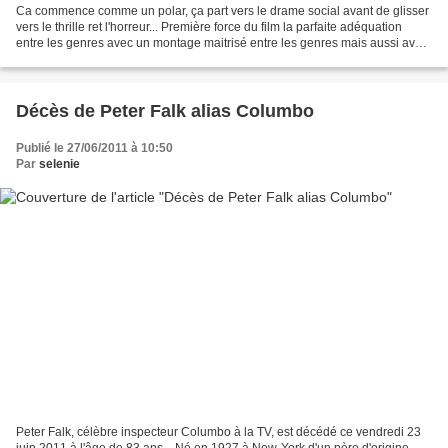
Ca commence comme un polar, ça part vers le drame social avant de glisser
vers le thrille ret l'horreur... Première force du film la parfaite adéquation
entre les genres avec un montage maitrisé entre les genres mais aussi avec
les flash-backs. Les émotions...
Décès de Peter Falk alias Columbo
Publié le 27/06/2011 à 10:50
Par
selenie
Peter Falk, célèbre inspecteur Columbo à la TV, est décédé ce vendredi 23
juin 2011 à l'âge de 83 ans... Né en 1927 à New-York d'un père d'origine