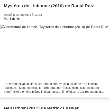
Mystères de Lisbonne (2010) de Raoul Ruiz
Publié le 21/06/2011 à 13:33
Par
Selenie
J'ai rarement vu un film aussi long et ennuyeux, plus digne d'un téléfilm
feuilleton... Si la reconstitution d'époque est réussie et les acteurs jouent
bien l'histoire en elle-même finit par lassée. En effet soit c'est trop alambiqué
même pour un film...
Hell Driver (2011) de Patrick Lussier