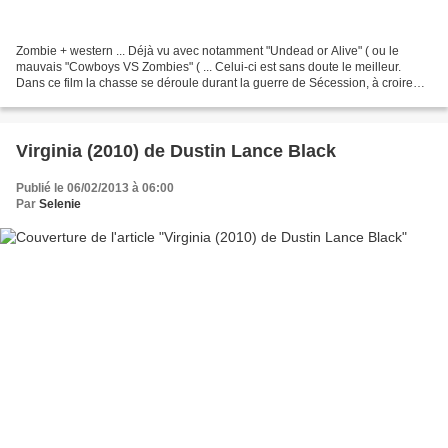
Zombie + western ... Déjà vu avec notamment "Undead or Alive" ( ou le
mauvais "Cowboys VS Zombies" ( ... Celui-ci est sans doute le meilleur.
Dans ce film la chasse se déroule durant la guerre de Sécession, à croire
que c'est la mode avec "Lincoln" ou...
Virginia (2010) de Dustin Lance Black
Publié le 06/02/2013 à 06:00
Par
Selenie