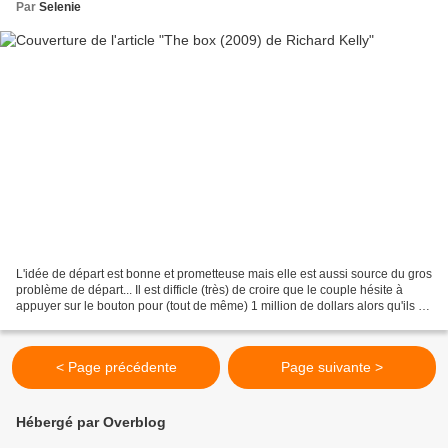
Par
Selenie
L'idée de départ est bonne et prometteuse mais elle est aussi source du gros
problème de départ... Il est difficle (très) de croire que le couple hésite à
appuyer sur le bouton pour (tout de même) 1 million de dollars alors qu'ils ne
savent pas si c'est...
< Page précédente
Page suivante >
Hébergé par Overblog