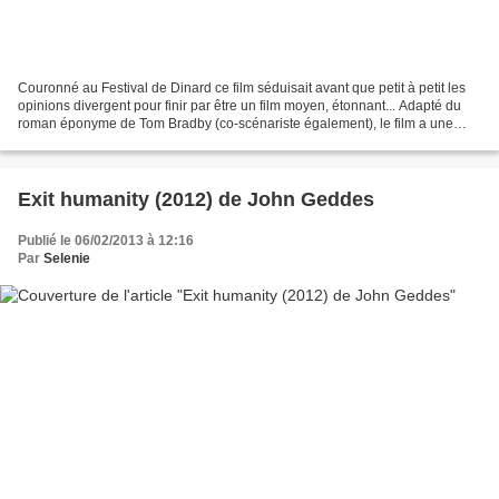
Couronné au Festival de Dinard ce film séduisait avant que petit à petit les
opinions divergent pour finir par être un film moyen, étonnant... Adapté du
roman éponyme de Tom Bradby (co-scénariste également), le film a une
base solide puisque l'auteur...
Exit humanity (2012) de John Geddes
Publié le 06/02/2013 à 12:16
Par
Selenie