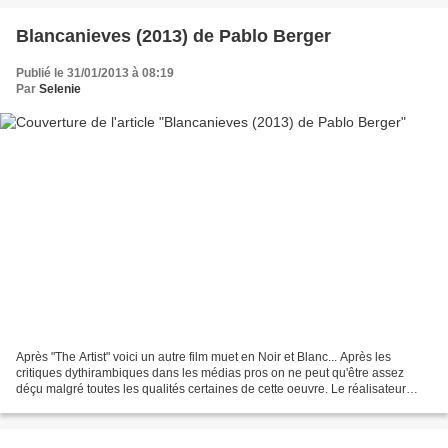
Blancanieves (2013) de Pablo Berger
Publié le 31/01/2013 à 08:19
Par
Selenie
Après "The Artist" voici un autre film muet en Noir et Blanc... Après les
critiques dythirambiques dans les médias pros on ne peut qu'être assez
déçu malgré toutes les qualités certaines de cette oeuvre. Le réalisateur
offre là son second film après "Torremolinos"...