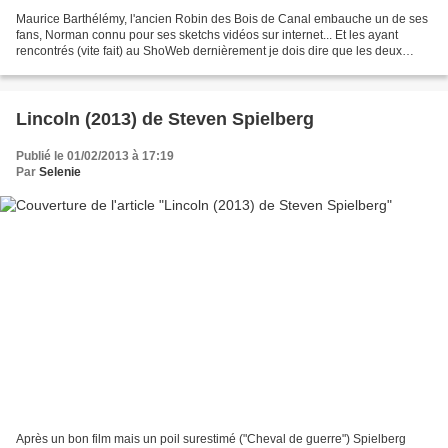
Maurice Barthélémy, l'ancien Robin des Bois de Canal embauche un de ses
fans, Norman connu pour ses sketchs vidéos sur internet... Et les ayant
rencontrés (vite fait) au ShoWeb dernièrement je dois dire que les deux
avaient su me vendre leur comédie......
Lincoln (2013) de Steven Spielberg
Publié le 01/02/2013 à 17:19
Par
Selenie
Après un bon film mais un poil surestimé ("Cheval de guerre") Spielberg