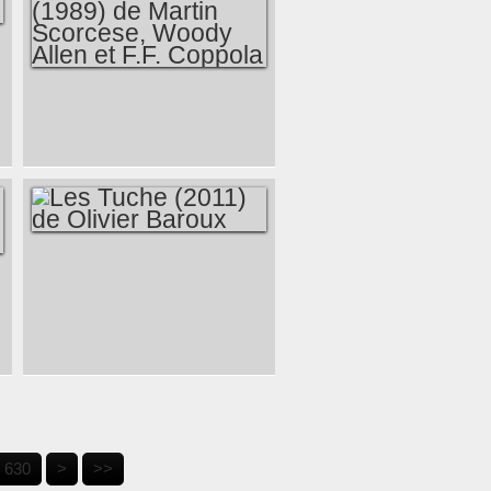
NEW-YORK
STORIES (1989) DE
MARTIN
SCORCESE,
WOODY ALLEN ET
F.F. COPPOLA
LES TUCHE (2011)
DE OLIVIER
BAROUX
640
650
660
670
680
630
>
>>