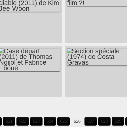
COMMENT FAIRE
J'AI RENCONTRÉ
UN FILM ?!
LE DIABLE (2011)
DE KIM JEE-WOON
SECTION SPÉCIALE
CASE DÉPART
(1974) DE COSTA
(2011) DE THOMAS
GRAVAS
NGIJOL ET FABRICE
EBOUÉ
621
622
623
624
625
626
627
628
629