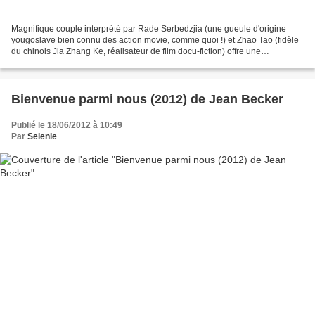
Magnifique couple interprété par Rade Serbedzjia (une gueule d'origine
yougoslave bien connu des action movie, comme quoi !) et Zhao Tao (fidèle
du chinois Jia Zhang Ke, réalisateur de film docu-fiction) offre une
performance magique malgré une difficulté...
Bienvenue parmi nous (2012) de Jean Becker
Publié le 18/06/2012 à 10:49
Par
Selenie