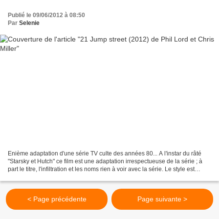
Publié le 09/06/2012 à 08:50
Par
Selenie
Enième adaptation d'une série TV culte des années 80... A l'instar du râté
"Starsky et Hutch" ce film est une adaptation irrespectueuse de la série ; à
part le titre, l'infiltration et les noms rien à voir avec la série. Le style est
clairement la comédie...
< Page précédente
Page suivante >