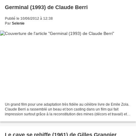
Germinal (1993) de Claude Berri
Publié le 10/06/2012 à 12:38
Par
Selenie
Un grand film pour une adaptation très fidèle au célèbre livre de Emile Zola.
Claude Berri a rassemblé un beau et bon casting dans un film qui fait
impression surtout grâce à la reconstitution des mines (décors et travail) et
au bel effort de réalisme....
Le cave se rebiffe (1961) de Gilles Grangier