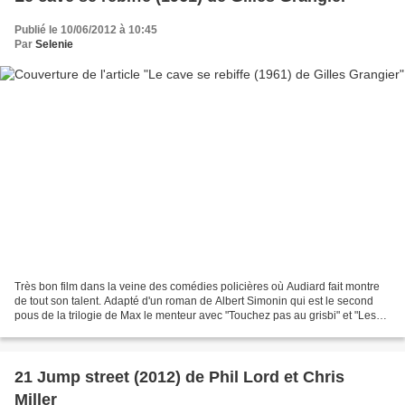
Publié le 10/06/2012 à 10:45
Par
Selenie
Très bon film dans la veine des comédies policières où Audiard fait montre
de tout son talent. Adapté d'un roman de Albert Simonin qui est le second
pous de la trilogie de Max le menteur avec "Touchez pas au grisbi" et "Les
tontons flingueurs". Le changement...
21 Jump street (2012) de Phil Lord et Chris
Miller