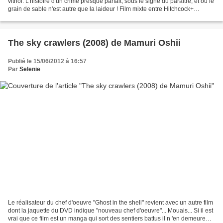
vitriol. L'histoire d'un crime presque parfait, sous le signe du paraitre, et où le
grain de sable n'est autre que la laideur ! Film mixte entre Hitchcock+
Almodovar+ Mocky+ Coen+...
The sky crawlers (2008) de Mamuri Oshii
Publié le 15/06/2012 à 16:57
Par
Selenie
Le réalisateur du chef d'oeuvre "Ghost in the shell" revient avec un autre film
dont la jaquette du DVD indique "nouveau chef d'oeuvre"... Mouais... Si il est
vrai que ce film est un manga qui sort des sentiers battus il n 'en demeure