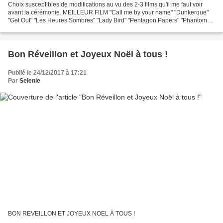
Choix susceptibles de modifications au vu des 2-3 films qu'il me faut voir
avant la cérémonie. MEILLEUR FILM "Call me by your name" "Dunkerque"
"Get Out" "Les Heures Sombres" "Lady Bird" "Pentagon Papers" "Phantom
Thread" "La Forme de l'eau" "3 Billboards...
Bon Réveillon et Joyeux Noël à tous !
Publié le 24/12/2017 à 17:21
Par
Selenie
BON REVEILLON ET JOYEUX NOEL À TOUS !