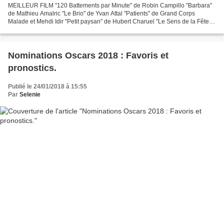
MEILLEUR FILM "120 Battements par Minute" de Robin Campillo "Barbara"
de Mathieu Amalric "Le Brio" de Yvan Attal "Patients" de Grand Corps
Malade et Mehdi Idir "Petit paysan" de Hubert Charuel "Le Sens de la Fête"
de Eric Toledano et Olivier Nakache "Au...
Nominations Oscars 2018 : Favoris et
pronostics.
Publié le 24/01/2018 à 15:55
Par
Selenie