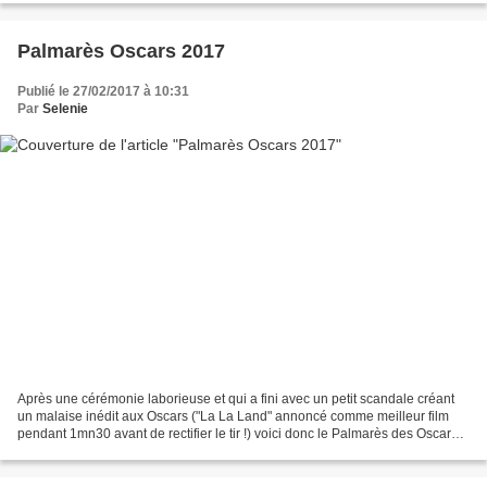
Palmarès Oscars 2017
Publié le 27/02/2017 à 10:31
Par
Selenie
Après une cérémonie laborieuse et qui a fini avec un petit scandale créant
un malaise inédit aux Oscars ("La La Land" annoncé comme meilleur film
pendant 1mn30 avant de rectifier le tir !) voici donc le Palmarès des Oscars
2017 !... Le grand favori sort...