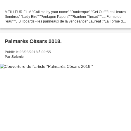
MEILLEUR FILM "Call me by your name" "Dunkerque" "Get Out" "Les Heures
Sombres" "Lady Bird" "Pentagon Papers" "Phantom Thread" "La Forme de
l'eau" "3 Billboards - les panneaux de la vengeance" Lauréat : "La Forme de
l'eau" MEILLEUR REALISATEUR Paul Thomas...
Palmarès Césars 2018.
Publié le 03/03/2018 à 00:55
Par
Selenie