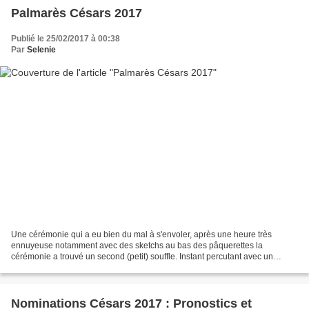
Palmarès Césars 2017
Publié le 25/02/2017 à 00:38
Par
Selenie
Une cérémonie qui a eu bien du mal à s'envoler, après une heure très
ennuyeuse notamment avec des sketchs au bas des pâquerettes la
cérémonie a trouvé un second (petit) souffle. Instant percutant avec un
discours militant du réalisateur du meilleur documentaire....
Nominations Césars 2017 : Pronostics et