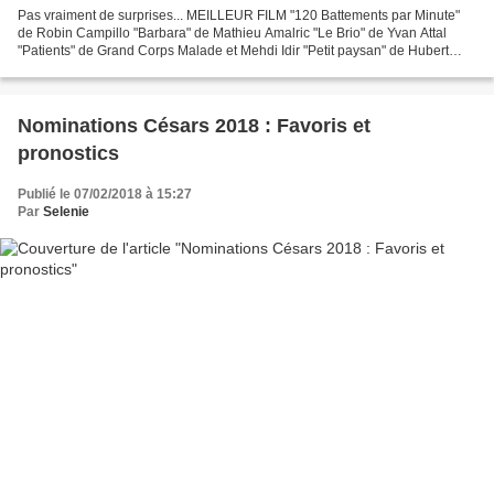
Pas vraiment de surprises... MEILLEUR FILM "120 Battements par Minute"
de Robin Campillo "Barbara" de Mathieu Amalric "Le Brio" de Yvan Attal
"Patients" de Grand Corps Malade et Mehdi Idir "Petit paysan" de Hubert
Charuel "Le Sens de la Fête" de Eric...
Nominations Césars 2018 : Favoris et
pronostics
Publié le 07/02/2018 à 15:27
Par
Selenie