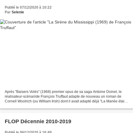
Publié le 07/12/2020 à 10:22
Par
Selenie
Après "Baisers Volés" (1968) premier opus de sa saga Antoine Doinel, le
réalisateur-scénariste François Truffaut adapte de nouveau un roman de
Cornell Woolrich (ou William Irish) dont il avait adapté déjà "La Mariée était
en Noir" (1968). Amusant d'ailleurs...
FLOP Décennie 2010-2019
Publié le 06/12/2020 à 16:49