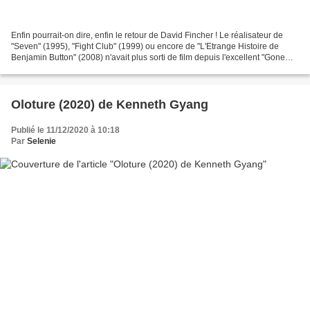
Enfin pourrait-on dire, enfin le retour de David Fincher ! Le réalisateur de
"Seven" (1995), "Fight Club" (1999) ou encore de "L'Etrange Histoire de
Benjamin Button" (2008) n'avait plus sorti de film depuis l'excellent "Gone
Girl" (2014), sans doute trop...
Oloture (2020) de Kenneth Gyang
Publié le 11/12/2020 à 10:18
Par
Selenie