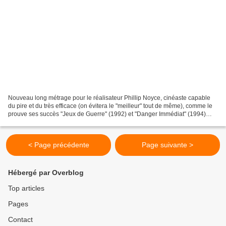
Nouveau long métrage pour le réalisateur Phillip Noyce, cinéaste capable
du pire et du très efficace (on évitera le "meilleur" tout de même), comme le
prouve ses succès "Jeux de Guerre" (1992) et "Danger Immédiat" (1994)
tous deux avec Harrison Ford ou...
< Page précédente
Page suivante >
Hébergé par Overblog
Top articles
Pages
Contact