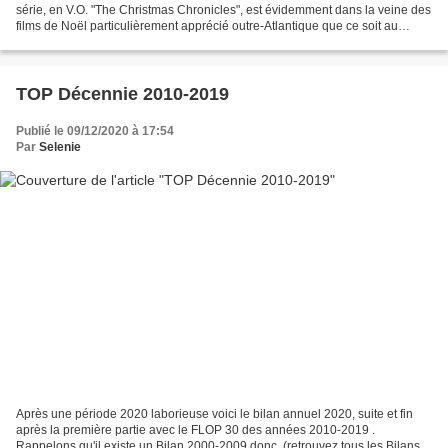
série, en V.O. "The Christmas Chronicles", est évidemment dans la veine des
films de Noël particulièrement apprécié outre-Atlantique que ce soit au
cinéma ou à la télévision. Notons...
TOP Décennie 2010-2019
Publié le 09/12/2020 à 17:54
Par
Selenie
Après une période 2020 laborieuse voici le bilan annuel 2020, suite et fin
après la première partie avec le FLOP 30 des années 2010-2019 .
Rappelons qu'il existe un Bilan 2000-2009 donc, (retrouvez tous les Bilans