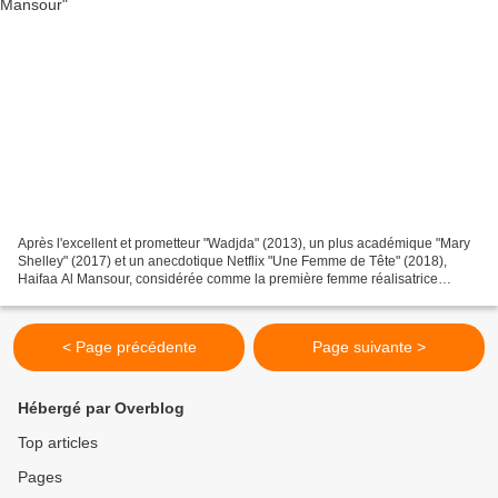
Après l'excellent et prometteur "Wadjda" (2013), un plus académique "Mary
Shelley" (2017) et un anecdotique Netflix "Une Femme de Tête" (2018),
Haifaa Al Mansour, considérée comme la première femme réalisatrice
saoudienne revient pour tourner dans et...
< Page précédente
Page suivante >
Hébergé par Overblog
Top articles
Pages