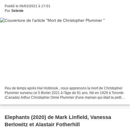
Publié le 06/02/2021 à 17:01
Par
Selenie
Peu de temps après Hal Holbrook , nous apprenons la mort de Christopher
Plummer survenu ce 5 février 2021 à l'âge de 91 ans. Né en 1929 à Toronto
(Canada) Arthur Christopher Orme Plummer d'une maman qui était la petite-
fille du premier ministre canadien...
Elephants (2020) de Mark Linfield, Vanessa
Berlowitz et Alastair Fotherhill