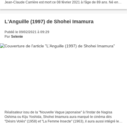
Jean-Claude Carrière est mort ce 08 février 2021 à l'âge de 89 ans. Né en
1931 dans l'Hérault dans une famille...
L'Anguille (1997) de Shohei Imamura
Publié le 09/02/2021 à 09:29
Par
Selenie
Réalisateur issu de la "Nouvelle Vague japonaise" à l'instar de Nagisa
Oshima ou Kiju Yoshida, Shohei Imamura aura marqué le cinéma dès
"Désirs Volés" (1958) et "La Femme Insecte" (1963), il aura aussi intégré le
club fermé des doubles palmés puisqu'il...