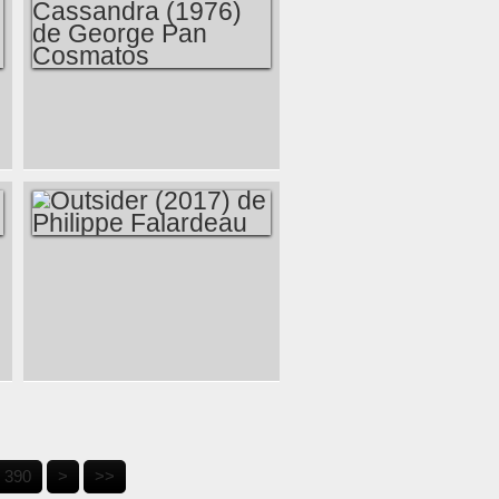
LE PONT DE
CASSANDRA (1976)
DE GEORGE PAN
COSMATOS
OUTSIDER (2017)
DE PHILIPPE
FALARDEAU
400
500
600
390
>
>>