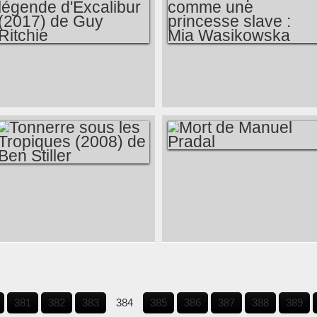
(2017) DE MACON
BLAIR
LE ROI ARTHUR :
UN NOM QUI
LA LÉGENDE
SONNE COMME
D'EXCALIBUR
UNE PRINCESSE
(2017) DE GUY
SLAVE : MIA
RITCHIE
WASIKOWSKA
MORT DE MANUEL
TONNERRE SOUS
PRADAL
LES TROPIQUES
(2008) DE BEN
STILLER
381
382
383
384
385
386
387
388
389