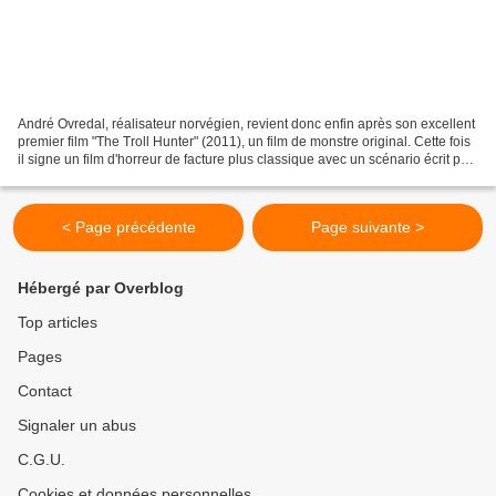
André Ovredal, réalisateur norvégien, revient donc enfin après son excellent
premier film "The Troll Hunter" (2011), un film de monstre original. Cette fois
il signe un film d'horreur de facture plus classique avec un scénario écrit par
le duo Ian B....
< Page précédente
Page suivante >
Hébergé par Overblog
Top articles
Pages
Contact
Signaler un abus
C.G.U.
Cookies et données personnelles