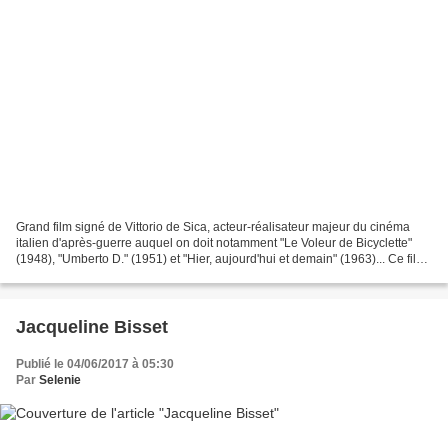
Grand film signé de Vittorio de Sica, acteur-réalisateur majeur du cinéma
italien d'après-guerre auquel on doit notamment "Le Voleur de Bicyclette"
(1948), "Umberto D." (1951) et "Hier, aujourd'hui et demain" (1963)... Ce film
dans lequel De Sica ne joue...
Jacqueline Bisset
Publié le 04/06/2017 à 05:30
Par
Selenie