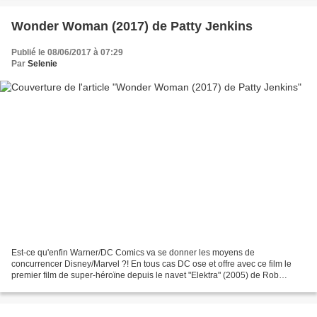
Wonder Woman (2017) de Patty Jenkins
Publié le 08/06/2017 à 07:29
Par
Selenie
Est-ce qu'enfin Warner/DC Comics va se donner les moyens de
concurrencer Disney/Marvel ?! En tous cas DC ose et offre avec ce film le
premier film de super-héroïne depuis le navet "Elektra" (2005) de Rob
Bowman, ainsi que le premier film réalisé par une...