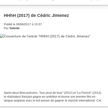
récréatif" avec un petit film de...
HHhH (2017) de Cédric Jimenez
Publié le 08/06/2017 à 15:07
Par
Selenie
Après deux films policiers, "Aux yeux de tous" (2012) et "La French" (2014),
le réalisateur français gagne en ambition et tourne son premier film en
langue anglaise avec le but avouer de gagner le marché international. Cette
fois le sujet est aussi universel...