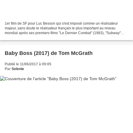
1er film de SF pour Luc Besson qui s'est imposé comme un réalisateur
majeur, sans doute le réalisateur français le plus important au niveau
mondial après ses premiers films "Le Dernier Combat" (1983), "Subway"
(1985), "Le Grand Bleu" (1988), "Nikita"...
Baby Boss (2017) de Tom McGrath
Publié le 11/06/2017 à 09:05
Par
Selenie