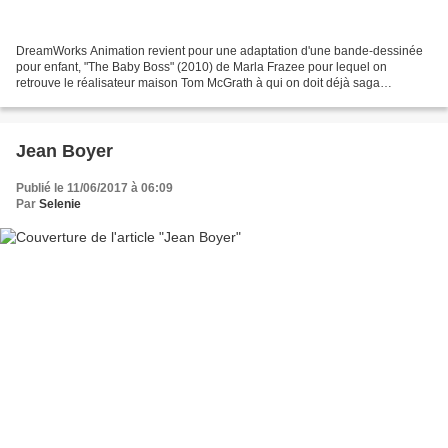
DreamWorks Animation revient pour une adaptation d'une bande-dessinée
pour enfant, "The Baby Boss" (2010) de Marla Frazee pour lequel on
retrouve le réalisateur maison Tom McGrath à qui on doit déjà saga
"Madagascar" (2005-2008-2012) et "Megamind" (2012)......
Jean Boyer
Publié le 11/06/2017 à 06:09
Par
Selenie