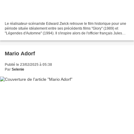
Le réalisateur-scénariste Edward Zwick retrouve le film historique pour une
période située idéalement entre ses précédents films "Glory" (1989) et
"Légendes d'Automne" (1994). Il s'inspire alors de l'officier français Jules
Brunet (Tout savoir ICI !)...
Mario Adorf
Publié le 23/02/2025 à 05:38
Par
Selenie