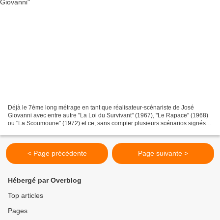
Déjà le 7ème long métrage en tant que réalisateur-scénariste de José
Giovanni avec entre autre "La Loi du Survivant" (1967), "Le Rapace" (1968)
ou "La Scoumoune" (1972) et ce, sans compter plusieurs scénarios signés
pour d'autre. Pour ce nouveau projet...
< Page précédente
Page suivante >
Hébergé par Overblog
Top articles
Pages