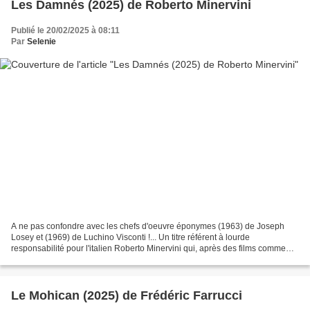
Les Damnés (2025) de Roberto Minervini
Publié le 20/02/2025 à 08:11
Par
Selenie
A ne pas confondre avec les chefs d'oeuvre éponymes (1963) de Joseph
Losey et (1969) de Luchino Visconti !... Un titre référent à lourde
responsabilité pour l'italien Roberto Minervini qui, après des films comme
"Le Coeur Battant" (2013) ou "The Other...
Le Mohican (2025) de Frédéric Farrucci