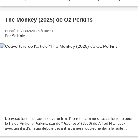
comédie. Malgré tout, l'artiste...
The Monkey (2025) de Oz Perkins
Publié le 21/02/2025 à 08:37
Par
Selenie
Nouveau long métrage, nouveau film d'horreur comme si c'était logique pour
le fils de Anthony Perkins, star de "Psychose" (1960) de Alfred Hitchcock
avec qui il a d'ailleurs débuté devant la caméra tout jeune dans la suite
"Psychose II" (1983) de Richard...