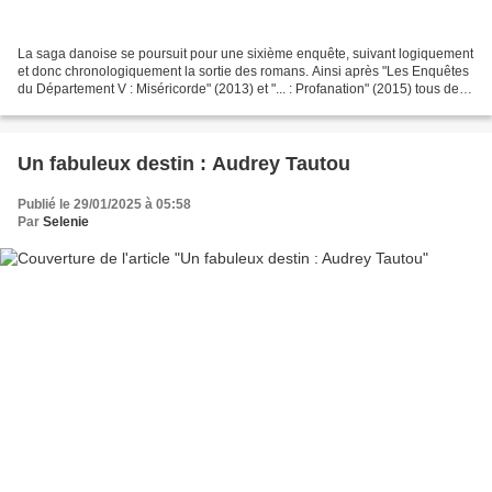
La saga danoise se poursuit pour une sixième enquête, suivant logiquement
et donc chronologiquement la sortie des romans. Ainsi après "Les Enquêtes
du Département V : Miséricorde" (2013) et "... : Profanation" (2015) tous deux
de Mikkel Norgaard, "......
Un fabuleux destin : Audrey Tautou
Publié le 29/01/2025 à 05:58
Par
Selenie