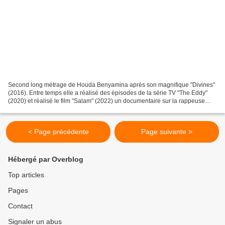
Second long métrage de Houda Benyamina après son magnifique "Divines"
(2016). Entre temps elle a réalisé des épisodes de la série TV "The Eddy"
(2020) et réalisé le film "Salam" (2022) un documentaire sur la rappeuse
Diam's. ce nouveau projet lui a été...
< Page précédente
Page suivante >
Hébergé par Overblog
Top articles
Pages
Contact
Signaler un abus