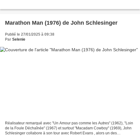
Marathon Man (1976) de John Schlesinger
Publié le 27/01/2025 à 09:38
Par
Selenie
Réalisateur remarqué avec "Un Amour pas comme les Autres" (1962), "Loin
de la Foule Déchaînée" (1967) et surtout "Macadam Cowboy" (1969), John
Schlesinger collabore à son tour avec Robert Evans , alors un des
producteurs les plus en vus de Hollywood derrière...