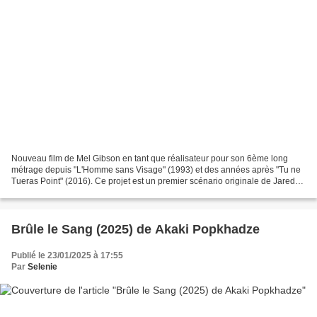
Nouveau film de Mel Gibson en tant que réalisateur pour son 6ème long
métrage depuis "L'Homme sans Visage" (1993) et des années après "Tu ne
Tueras Point" (2016). Ce projet est un premier scénario originale de Jared
Rosenberg qui s'est placé aussitôt...
Brûle le Sang (2025) de Akaki Popkhadze
Publié le 23/01/2025 à 17:55
Par
Selenie