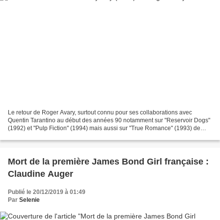
Le retour de Roger Avary, surtout connu pour ses collaborations avec
Quentin Tarantino au début des années 90 notamment sur "Reservoir Dogs"
(1992) et "Pulp Fiction" (1994) mais aussi sur "True Romance" (1993) de
Tony Scott. Lui-même il n'a réalisé que...
Mort de la première James Bond Girl française :
Claudine Auger
Publié le 20/12/2019 à 01:49
Par
Selenie