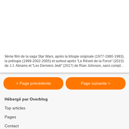
9ème film de la saga Star Wars, après la trilogie originale (1977-1980-1983),
la prélogie (1999-2002-2005) et surtout après "Le Réveil de la Force" (2015)
de J.J. Abrams et "Les Derniers Jedi" (2017) de Rian Johnson, sans compter
les deux spin-off "Rogue...
< Page précédente
Page suivante >
Hébergé par Overblog
Top articles
Pages
Contact