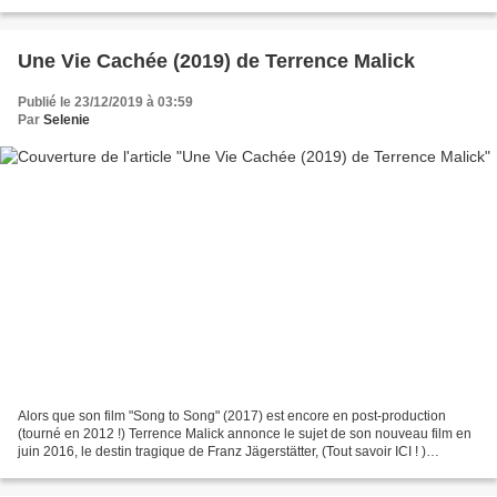
favorisée) en rappelant que les trois films de...
Une Vie Cachée (2019) de Terrence Malick
Publié le 23/12/2019 à 03:59
Par
Selenie
Alors que son film "Song to Song" (2017) est encore en post-production
(tourné en 2012 !) Terrence Malick annonce le sujet de son nouveau film en
juin 2016, le destin tragique de Franz Jägerstätter, (Tout savoir ICI ! )
objecteur de conscience autrichien...