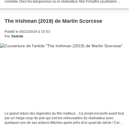
comédie chez les kangourous où le réalisateur Abe Forsythe (australien
donc) tente une excursion à l'internationale....
The Irishman (2019) de Martin Scorcese
Publié le 05/12/2019 à 15:53
Par
Selenie
Le grand retour des légendes du film mafieux... Ce projet est porté avant tout
par un méga coup de pub qui voit les retrouvailles du réalisateur avec
quelques uns de ses acteurs fétiches après près d'un quart de siècle ! Cela
fait quelques années que...