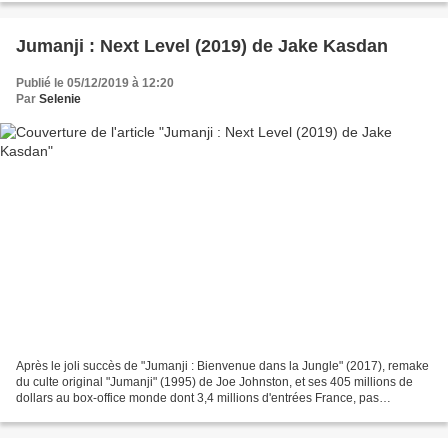
Jumanji : Next Level (2019) de Jake Kasdan
Publié le 05/12/2019 à 12:20
Par
Selenie
Après le joli succès de "Jumanji : Bienvenue dans la Jungle" (2017), remake
du culte original "Jumanji" (1995) de Joe Johnston, et ses 405 millions de
dollars au box-office monde dont 3,4 millions d'entrées France, pas
surprenant de voir venir cette suite...