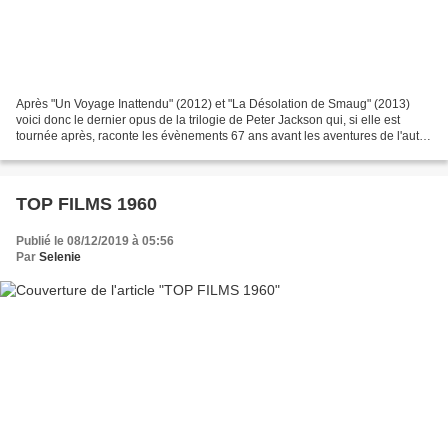
Après "Un Voyage Inattendu" (2012) et "La Désolation de Smaug" (2013)
voici donc le dernier opus de la trilogie de Peter Jackson qui, si elle est
tournée après, raconte les évènements 67 ans avant les aventures de l'autre
trilogie "Le Seigneur des Anneaux"...
TOP FILMS 1960
Publié le 08/12/2019 à 05:56
Par
Selenie