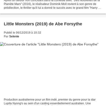
Après un détour non concluant dans la comédie avec "Des Nouvelles de la
Planète Mars" (2016), le réalisateur Dominik Moll revient à son genre de
prédilection, le thriller qu'il lui a donné le succès avec le grand film "Harry un
Ami qui vous veut du Bien"...
Little Monsters (2019) de Abe Forsythe
Publié le 06/12/2019 à 10:32
Par
Selenie
Production australienne pour un film indé, premier du genre pour la star
Lupita Nyong'o au sein d'un casting essentiellement australien. Une