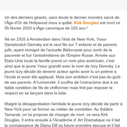
Un des derniers géants, sans doute le dernier monstre sacré de
l'Âge d'Or de Hollywood nous a quitté.
Kirk Douglas
est mort ce
05 février 2020 à lÂge canonique de 103 ans !
Né en 1916 à Amsterdam dans l'état de New-York, Yssur
Danielovitch Demsky est le seul fils sur 7 enfants et de parents
juifs, ayant immigré de l'actuelle Biélorussie pour sortir de la
pauvreté et fuir l'antisémitisme de l'Empire Russe. Arrivée aux
Etats-Unis toute la famille prend un nom plus américain, c'est
ainsi que le jeune Yssur grandit avec le nom de Izzy Demsky. Le
jeune Izzy décide de devenir acteur après avoir lu un poème à
l'école et avoir été applaudi. Mais son ambition n'est pas du goût
de ses parents. A l'université, il souffre de l'ostracisme due à sa
faible condition de fils de chiffonnier mais finit par imposer le
respect en se lançant dans la lutte.
Malgré la désapprobation familiale le jeune Izzy décide de partir à
New-York pour se former au métier de comédien. Au théâtre
Tamarak, on lui propose de changer de nom, ce sera Kirk
Douglas. Il entre ensuite à l'Académie d' Art Dramatique où il fait
la connaissance de Diana Dill sa future première épouse et il fait