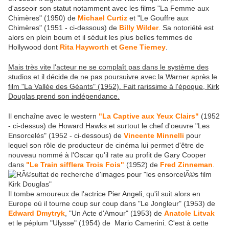
d'asseoir son statut notamment avec les films "La Femme aux
Chimères" (1950) de
Michael Curtiz
et "Le Gouffre aux
Chimères" (1951 - ci-dessous) de
Billy Wilder
. Sa notoriété est
alors en plein boum et il séduit les plus belles femmes de
Hollywood dont
Rita Hayworth
et
Gene Tierney
.
Mais très vite l'acteur ne se complaît pas dans le système des
studios et il décide de ne pas poursuivre avec la Warner après le
film "La Vallée des Géants" (1952). Fait rarissime à l'époque, Kirk
Douglas prend son indépendance.
Il enchaîne avec le western
"La Captive aux Yeux Clairs"
(1952
- ci-dessus) de Howard Hawks et surtout le chef d'oeuvre "Les
Ensorcelés" (1952 - ci-dessous) de
Vincente Minnelli
pour
lequel son rôle de producteur de cinéma lui permet d'être de
nouveau nommé à l'Oscar qu'il rate au profit de Gary Cooper
dans
"Le Train sifflera Trois Fois"
(1952) de
Fred Zinneman
.
Il tombe amoureux de l'actrice Pier Angeli, qu'il suit alors en
Europe où il tourne coup sur coup dans "Le Jongleur" (1953) de
Edward Dmytryk
, "Un Acte d'Amour" (1953) de
Anatole Litvak
et le péplum "Ulysse" (1954) de Mario Camerini. C'est à cette