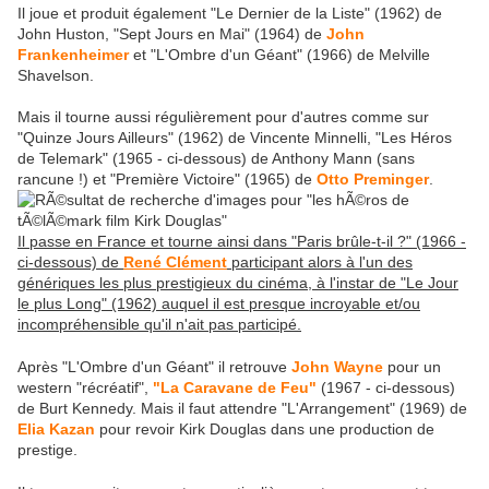
Il joue et produit également "Le Dernier de la Liste" (1962) de
John Huston, "Sept Jours en Mai" (1964) de
John
Frankenheimer
et "L'Ombre d'un Géant" (1966) de Melville
Shavelson.
Mais il tourne aussi régulièrement pour d'autres comme sur
"Quinze Jours Ailleurs" (1962) de Vincente Minnelli, "Les Héros
de Telemark" (1965 - ci-dessous) de Anthony Mann (sans
rancune !) et "Première Victoire" (1965) de
Otto Preminger
.
Il passe en France et tourne ainsi dans "Paris brûle-t-il ?" (1966 -
ci-dessous) de
René Clément
participant alors à l'un des
génériques les plus prestigieux du cinéma, à l'instar de "Le Jour
le plus Long" (1962) auquel il est presque incroyable et/ou
incompréhensible qu'il n'ait pas participé.
Après "L'Ombre d'un Géant" il retrouve
John Wayne
pour un
western "récréatif",
"La Caravane de Feu"
(1967 - ci-dessous)
de Burt Kennedy. Mais il faut attendre "L'Arrangement" (1969) de
Elia Kazan
pour revoir Kirk Douglas dans une production de
prestige.