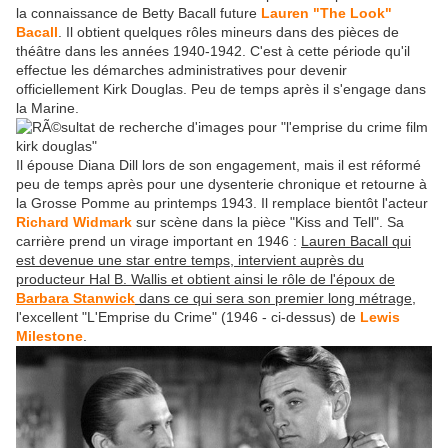
la connaissance de Betty Bacall future
Lauren "The Look"
Bacall
. Il obtient quelques rôles mineurs dans des pièces de
théâtre dans les années 1940-1942. C'est à cette période qu'il
effectue les démarches administratives pour devenir
officiellement Kirk Douglas. Peu de temps après il s'engage dans
la Marine.
Il épouse Diana Dill lors de son engagement, mais il est réformé
peu de temps après pour une dysenterie chronique et retourne à
la Grosse Pomme au printemps 1943. Il remplace bientôt l'acteur
Richard Widmark
sur scène dans la pièce "Kiss and Tell". Sa
carrière prend un virage important en 1946 :
Lauren Bacall qui
est devenue une star entre temps, intervient auprès du
producteur Hal B. Wallis et obtient ainsi le rôle de l'époux de
Barbara Stanwick
dans ce qui sera son premier long métrage
,
l'excellent "L'Emprise du Crime" (1946 - ci-dessus) de
Lewis
Milestone
.