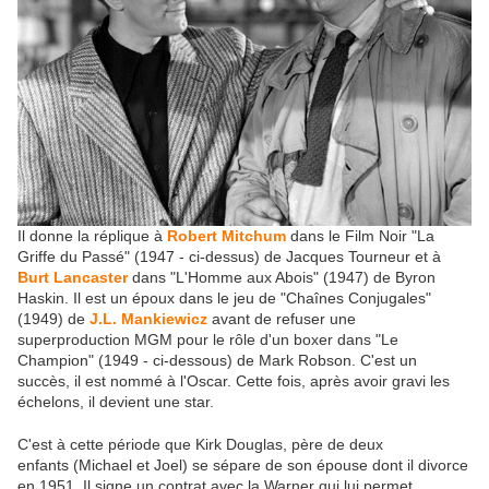
Il donne la réplique à
Robert Mitchum
dans le Film Noir "La
Griffe du Passé" (1947 - ci-dessus) de Jacques Tourneur et à
Burt Lancaster
dans "L'Homme aux Abois" (1947) de Byron
Haskin. Il est un époux dans le jeu de "Chaînes Conjugales"
(1949) de
J.L. Mankiewicz
avant de refuser une
superproduction MGM pour le rôle d'un boxer dans "Le
Champion" (1949 - ci-dessous) de Mark Robson. C'est un
succès, il est nommé à l'Oscar. Cette fois, après avoir gravi les
échelons, il devient une star.
C'est à cette période que Kirk Douglas, père de deux
enfants (Michael et Joel) se sépare de son épouse dont il divorce
en 1951. Il signe un contrat avec la Warner qui lui permet