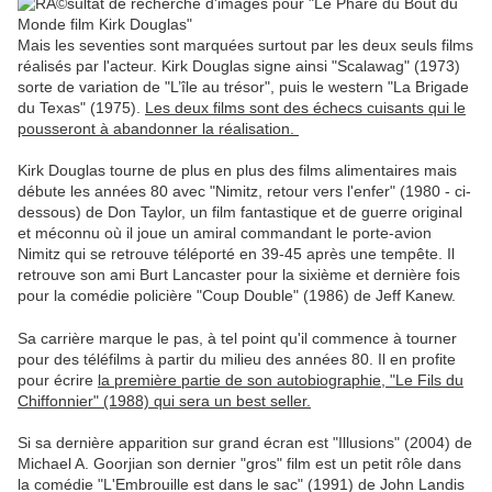
Mais les seventies sont marquées surtout par les deux seuls films
réalisés par l'acteur. Kirk Douglas signe ainsi "Scalawag" (1973)
sorte de variation de "L’île au trésor", puis le western "La Brigade
du Texas" (1975).
Les deux films sont des échecs cuisants qui le
pousseront à abandonner la réalisation.
Kirk Douglas tourne de plus en plus des films alimentaires mais
débute les années 80 avec "Nimitz, retour vers l'enfer" (1980 - ci-
dessous) de Don Taylor, un film fantastique et de guerre original
et méconnu où il joue un amiral commandant le porte-avion
Nimitz qui se retrouve téléporté en 39-45 après une tempête. Il
retrouve son ami Burt Lancaster pour la sixième et dernière fois
pour la comédie policière "Coup Double" (1986) de Jeff Kanew.
Sa carrière marque le pas, à tel point qu'il commence à tourner
pour des téléfilms à partir du milieu des années 80. Il en profite
pour écrire
la première partie de son autobiographie, "Le Fils du
Chiffonnier" (1988) qui sera un best seller.
Si sa dernière apparition sur grand écran est "Illusions" (2004) de
Michael A. Goorjian son dernier "gros" film est un petit rôle dans
la comédie "L'Embrouille est dans le sac" (1991) de John Landis