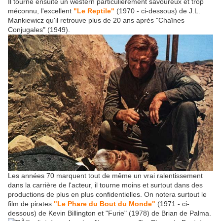
Il tourne ensuite un western particulièrement savoureux et trop
méconnu, l'excellent
"Le Reptile"
(1970 - ci-dessous) de J.L.
Mankiewicz qu'il retrouve plus de 20 ans après "Chaînes
Conjugales" (1949).
Les années 70 marquent tout de même un vrai ralentissement
dans la carrière de l'acteur, il tourne moins et surtout dans des
productions de plus en plus confidentielles. On notera surtout le
film de pirates
"Le Phare du Bout du Monde"
(1971 - ci-
dessous) de Kevin Billington et "Furie" (1978) de Brian de Palma.