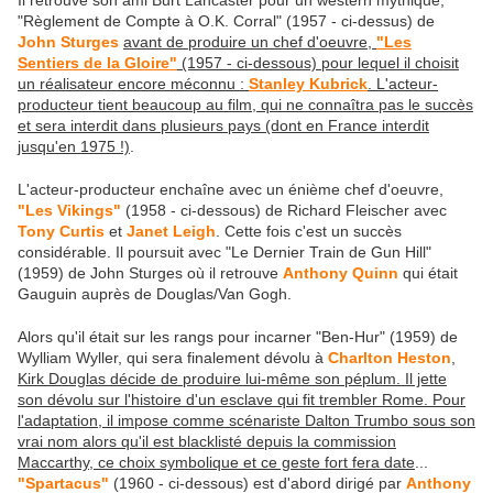
Il retrouve son ami Burt Lancaster pour un western mythique,
"Règlement de Compte à O.K. Corral" (1957 - ci-dessus) de
John Sturges
avant de produire un chef d'oeuvre,
"Les
Sentiers de la Gloire"
(1957 - ci-dessous) pour lequel il choisit
un réalisateur encore méconnu :
Stanley Kubrick
. L'acteur-
producteur tient beaucoup au film, qui ne connaîtra pas le succès
et sera interdit dans plusieurs pays (dont en France interdit
jusqu'en 1975 !)
.
L'acteur-producteur enchaîne avec un énième chef d'oeuvre,
"Les Vikings"
(1958 - ci-dessous) de Richard Fleischer avec
Tony Curtis
et
Janet Leigh
. Cette fois c'est un succès
considérable. Il poursuit avec "Le Dernier Train de Gun Hill"
(1959) de John Sturges où il retrouve
Anthony Quinn
qui était
Gauguin auprès de Douglas/Van Gogh.
Alors qu'il était sur les rangs pour incarner "Ben-Hur" (1959) de
Wylliam Wyller, qui sera finalement dévolu à
Charlton Heston
,
Kirk Douglas décide de produire lui-même son péplum. Il jette
son dévolu sur l'histoire d'un esclave qui fit trembler Rome. Pour
l'adaptation, il impose comme scénariste Dalton Trumbo sous son
vrai nom alors qu'il est blacklisté depuis la commission
Maccarthy, ce choix symbolique et ce geste fort fera date
...
"Spartacus"
(1960 - ci-dessous) est d'abord dirigé par
Anthony