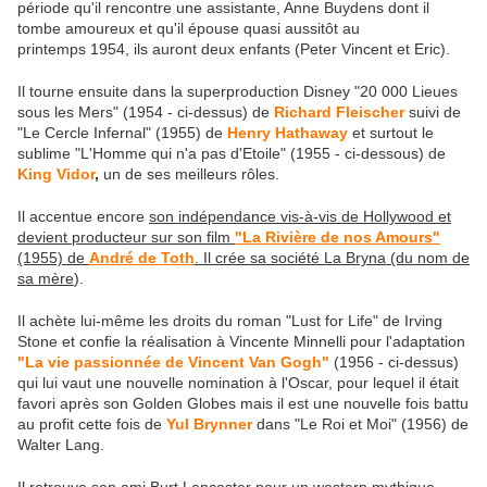
période qu'il rencontre une assistante, Anne Buydens dont il
tombe amoureux et qu'il épouse quasi aussitôt au
printemps 1954, ils auront deux enfants (Peter Vincent et Eric).
Il tourne ensuite dans la superproduction Disney "20 000 Lieues
sous les Mers" (1954 - ci-dessus) de
Richard Fleischer
suivi de
"Le Cercle Infernal" (1955) de
Henry Hathaway
et surtout le
sublime "L'Homme qui n'a pas d'Etoile" (1955 - ci-dessous) de
King Vidor
,
un de ses meilleurs rôles.
Il accentue encore
son indépendance vis-à-vis de Hollywood et
devient producteur sur son film
"La Rivière de nos Amours"
(1955) de
André de Toth
. Il crée sa société La Bryna (du nom de
sa mère
).
Il achète lui-même les droits du roman "Lust for Life" de Irving
Stone et confie la réalisation à Vincente Minnelli pour l'adaptation
"La vie passionnée de Vincent Van Gogh"
(1956 - ci-dessus)
qui lui vaut une nouvelle nomination à l'Oscar, pour lequel il était
favori après son Golden Globes mais il est une nouvelle fois battu
au profit cette fois de
Yul Brynner
dans "Le Roi et Moi" (1956) de
Walter Lang.