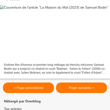
Enième film d'horreur et premier long métrage du frenchy méconnu Samuel
Bodin qui a jusqu'ici co-réalisé le court "Batman : Ashes to Ashes" (2008) co-
réalisé avec Julien Mokrani, en solo le également le court "Folles d'Adam"
(2008) puis quelques séries...
< Page précédente
Page suivante >
Hébergé par Overblog
Top articles