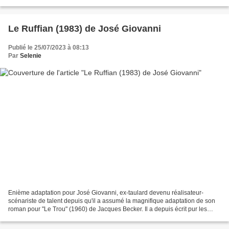
aborder les répercussions psychologiques...
Le Ruffian (1983) de José Giovanni
Publié le 25/07/2023 à 08:13
Par
Selenie
Enième adaptation pour José Giovanni, ex-taulard devenu réalisateur-
scénariste de talent depuis qu'il a assumé la magnifique adaptation de son
roman pour "Le Trou" (1960) de Jacques Becker. Il a depuis écrit pur les
autres d'abord, porté plusieurs de...