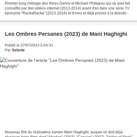
Premier long métrage des frères Danny et Michael Philippou qui se sont fait
connaître par des vidéos internet (2013-2014) avant d'en faire une série TV
éponyme "RackaRacka" (2013-2016) et d'ores et déjà promis à la direction
du prochain reboot adapté...
Les Ombres Persanes (2023) de Mani Haghighi
Publié le 27/07/2023 à 04:31
Par
Selenie
Nouveau film du réalisateur iranien Mani Haghighi, auquel on doit déjà
plusieurs bons films dont "Abadan" (2003), "Canaan" (2007), "Valley of Stars"