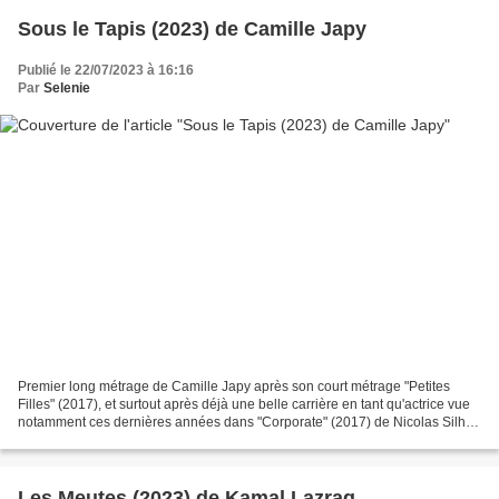
Sous le Tapis (2023) de Camille Japy
Publié le 22/07/2023 à 16:16
Par
Selenie
Premier long métrage de Camille Japy après son court métrage "Petites
Filles" (2017), et surtout après déjà une belle carrière en tant qu'actrice vue
notamment ces dernières années dans "Corporate" (2017) de Nicolas Silhol,
"Rendez-vous chez les Malawas"...
Les Meutes (2023) de Kamal Lazraq