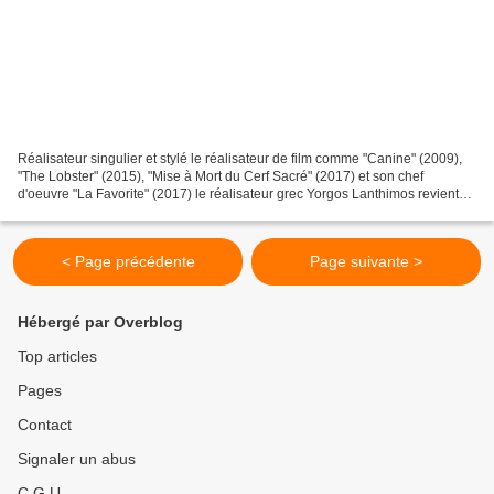
Réalisateur singulier et stylé le réalisateur de film comme "Canine" (2009),
"The Lobster" (2015), "Mise à Mort du Cerf Sacré" (2017) et son chef
d'oeuvre "La Favorite" (2017) le réalisateur grec Yorgos Lanthimos revient
avec une adaptation du roman éponymes...
< Page précédente
Page suivante >
Hébergé par Overblog
Top articles
Pages
Contact
Signaler un abus
C.G.U.