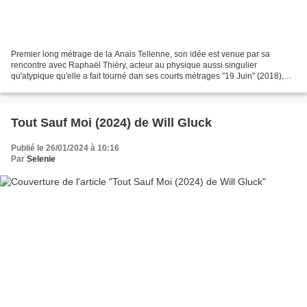
Premier long métrage de la Anais Tellenne, son idée est venue par sa
rencontre avec Raphaël Thiéry, acteur au physique aussi singulier
qu'atypique qu'elle a fait tourné dan ses courts métrages "19 Juin" (2018),
"Le Mal Bleu" (2018) co-signé avec Zoran...
Tout Sauf Moi (2024) de Will Gluck
Publié le 26/01/2024 à 10:16
Par
Selenie