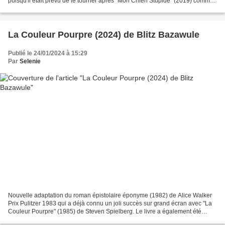
puisqu'il était prévu de le tourner après "Mon Chien Stupide" (2019) comme
il l'explique : "Nous avons...
La Couleur Pourpre (2024) de Blitz Bazawule
Publié le 24/01/2024 à 15:29
Par
Selenie
Nouvelle adaptation du roman épistolaire éponyme (1982) de Alice Walker
Prix Pulitzer 1983 qui a déjà connu un joli succès sur grand écran avec "La
Couleur Pourpre" (1985) de Steven Spielberg. Le livre a également été
transposé en comédie musicale à Broadway...