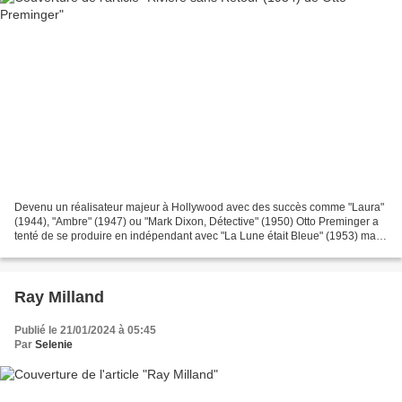
Devenu un réalisateur majeur à Hollywood avec des succès comme "Laura"
(1944), "Ambre" (1947) ou "Mark Dixon, Détective" (1950) Otto Preminger a
tenté de se produire en indépendant avec "La Lune était Bleue" (1953) mais
le succès n'est pas au rendez-vous,...
Ray Milland
Publié le 21/01/2024 à 05:45
Par
Selenie