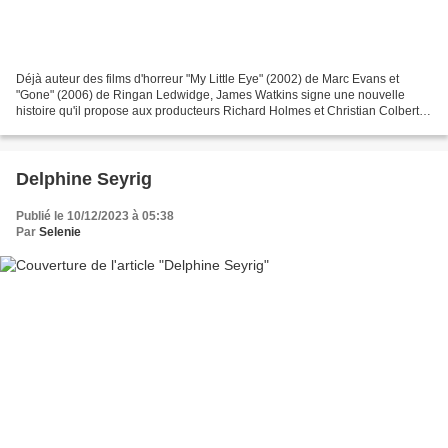
Déjà auteur des films d'horreur "My Little Eye" (2002) de Marc Evans et
"Gone" (2006) de Ringan Ledwidge, James Watkins signe une nouvelle
histoire qu'il propose aux producteurs Richard Holmes et Christian Colbert
qui étaient derrière le succès du genre...
Delphine Seyrig
Publié le 10/12/2023 à 05:38
Par
Selenie