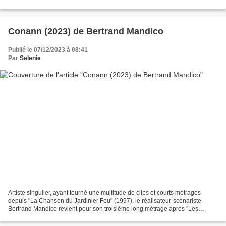
"Athena" (2022) de Romain...
Conann (2023) de Bertrand Mandico
Publié le 07/12/2023 à 08:41
Par
Selenie
Artiste singulier, ayant tourné une multitude de clips et courts métrages
depuis "La Chanson du Jardinier Fou" (1997), le réalisateur-scénariste
Bertrand Mandico revient pour son troisième long métrage après "Les
Garçons Sauvages" (2017) et "After Blue...