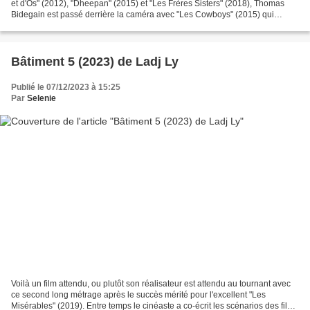
et d'Os" (2012), "Dheepan" (2015) et "Les Frères Sisters" (2018), Thomas
Bidegain est passé derrière la caméra avec "Les Cowboys" (2015) qui
comprenait de nombreux décors et de...
Bâtiment 5 (2023) de Ladj Ly
Publié le 07/12/2023 à 15:25
Par
Selenie
Voilà un film attendu, ou plutôt son réalisateur est attendu au tournant avec
ce second long métrage après le succès mérité pour l'excellent "Les
Misérables" (2019). Entre temps le cinéaste a co-écrit les scénarios des films