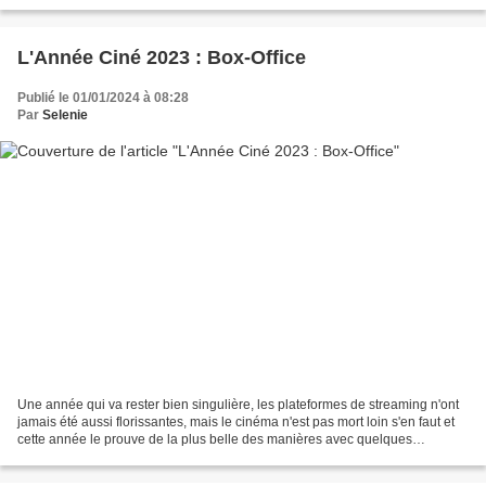
257 sortis cette année 2023 dont 216 en...
L'Année Ciné 2023 : Box-Office
Publié le 01/01/2024 à 08:28
Par
Selenie
Une année qui va rester bien singulière, les plateformes de streaming n'ont
jamais été aussi florissantes, mais le cinéma n'est pas mort loin s'en faut et
cette année le prouve de la plus belle des manières avec quelques
surprises au box-office qui font...