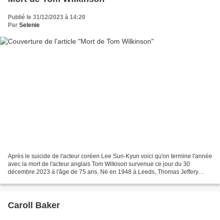
Publié le 31/12/2023 à 14:20
Par
Selenie
Après le suicide de l'acteur coréen Lee Sun-Kyun voici qu'on termine l'année
avec la mort de l'acteur anglais Tom Wilkison survenue ce jour du 30
décembre 2023 à l'âge de 75 ans. Né en 1948 à Leeds, Thomas Jeffery
Wilkinson est le fils d'un couple d'agriculteur....
Caroll Baker