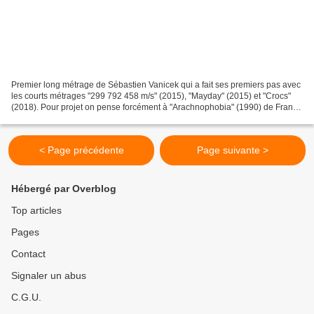
Premier long métrage de Sébastien Vanicek qui a fait ses premiers pas avec
les courts métrages "299 792 458 m/s" (2015), "Mayday" (2015) et "Crocs"
(2018). Pour projet on pense forcément à "Arachnophobia" (1990) de Frank
Marshall, a priori en plus gore....
< Page précédente
Page suivante >
Hébergé par Overblog
Top articles
Pages
Contact
Signaler un abus
C.G.U.