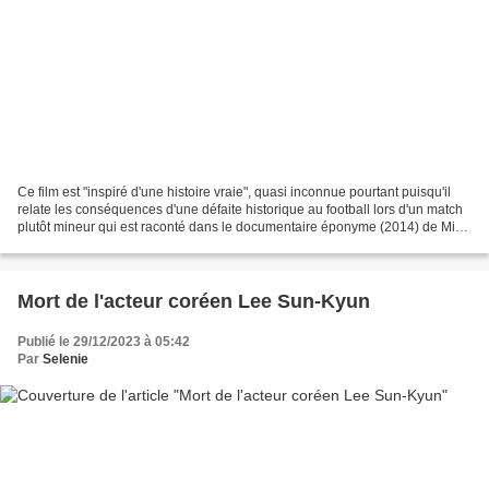
Ce film est "inspiré d'une histoire vraie", quasi inconnue pourtant puisqu'il
relate les conséquences d'une défaite historique au football lors d'un match
plutôt mineur qui est raconté dans le documentaire éponyme (2014) de Mike
Brett et Steve Jamison...
Mort de l'acteur coréen Lee Sun-Kyun
Publié le 29/12/2023 à 05:42
Par
Selenie