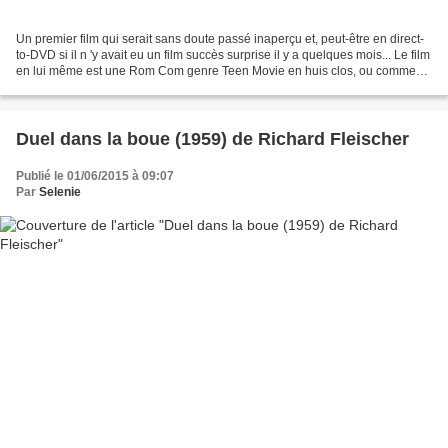
Un premier film qui serait sans doute passé inaperçu et, peut-être en direct-
to-DVD si il n 'y avait eu un film succès surprise il y a quelques mois... Le film
en lui même est une Rom Com genre Teen Movie en huis clos, ou comment
deux jeunes adultes se...
Duel dans la boue (1959) de Richard Fleischer
Publié le 01/06/2015 à 09:07
Par
Selenie