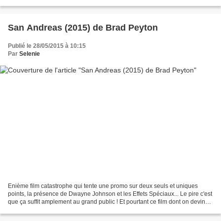
en charge des incrustations...
San Andreas (2015) de Brad Peyton
Publié le 28/05/2015 à 10:15
Par
Selenie
Enième film catastrophe qui tente une promo sur deux seuls et uniques
points, la présence de Dwayne Johnson et les Effets Spéciaux... Le pire c'est
que ça suffit amplement au grand public ! Et pourtant ce film dont on devine
tout bien avant confirme tout...