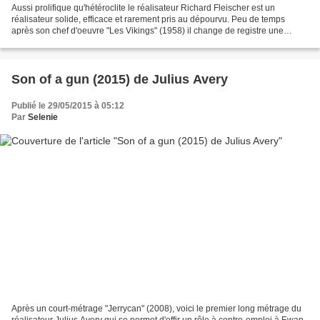
Aussi prolifique qu'hétéroclite le réalisateur Richard Fleischer est un
réalisateur solide, efficace et rarement pris au dépourvu. Peu de temps
après son chef d'oeuvre "Les Vikings" (1958) il change de registre une
nouvelle fois pour ce petit western...
Son of a gun (2015) de Julius Avery
Publié le 29/05/2015 à 05:12
Par
Selenie
Après un court-métrage "Jerrycan" (2008), voici le premier long métrage du
réalisateur Julius Avery qui se permet d'offir un rôle à contre-emploi à Ewan