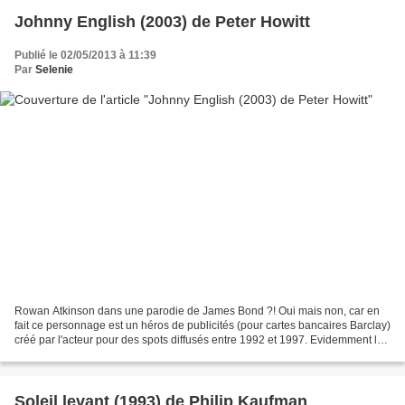
Johnny English (2003) de Peter Howitt
Publié le 02/05/2013 à 11:39
Par
Selenie
Rowan Atkinson dans une parodie de James Bond ?! Oui mais non, car en
fait ce personnage est un héros de publicités (pour cartes bancaires Barclay)
créé par l'acteur pour des spots diffusés entre 1992 et 1997. Evidemment le
rapprochement avec 007 n'en...
Soleil levant (1993) de Philip Kaufman