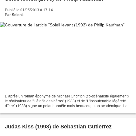
Publié le 01/05/2013 à 17:14
Par
Selenie
D'après un roman éponyme de Michael Crichton (co-scénariste également)
le réalisateur de "L'étoffe des héros" (1983) et de "L'insoutenable légèreté
d'être" (1988) signe un polar honnête mais beaucoup trop académique. Le
film démarre sur un simple homicide...
Judas Kiss (1998) de Sebastian Gutierrez