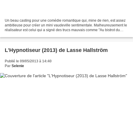
Un beau casting pour une comédie romantique qui, mine de rien, est assez
ambitieuse pour créer un mini vaudeville sentimentale. Malheureusement le
réalisateur est celui qui a signé des trucs mauvais comme "Au bistrot du
coin" (2010) ou "Le carton" (2004),...
L'Hypnotiseur (2013) de Lasse Hallström
Publié le 09/05/2013 à 14:40
Par
Selenie