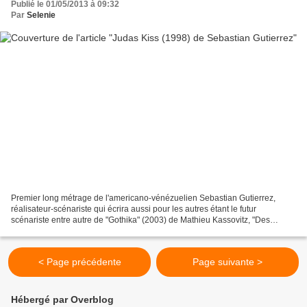
Publié le 01/05/2013 à 09:32
Par
Selenie
Premier long métrage de l'americano-vénézuelien Sebastian Gutierrez,
réalisateur-scénariste qui écrira aussi pour les autres étant le futur
scénariste entre autre de "Gothika" (2003) de Mathieu Kassovitz, "Des
Serpents dans l'Avion" (2006) de David Richard...
< Page précédente
Page suivante >
Hébergé par Overblog