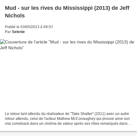
Mud - sur les rives du Mississippi (2013) de Jeff
Nichols
Publié le 03/05/2013 à 09:57
Par
Selenie
Le retour tant attendu du réalisateur de "Take Shalter" (2011) avec un autre
retour attendu, celui de l'acteur Mathew McConaughey qui prouve ainsi son
vrai comeback dans un cinéma de valeur après ses rôles remarqués dans
"PaperBoy" (2012) et "Killer Joe"...