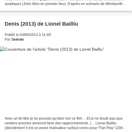
asiatiques (John Woo en premier lieu). D'après un scénario de Wentworth
Miller connu pour être l'acteur de la série...
Denis (2013) de Lionel Bailliu
Publié le 04/05/2013 à 11:09
Par
Selenie
Avec un tel titre je ne pouvais qu'aller voir ce film ... Et je ne doute pas que
certains proches aimeront faire dse rapprochements :) ... Lionel Bailliu
(décidément !) est un jeune réalisateur surtout connu pour "Fair Play" (2006)