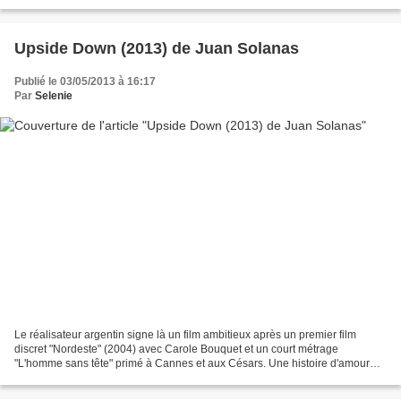
et sinon, dernièrement...
Upside Down (2013) de Juan Solanas
Publié le 03/05/2013 à 16:17
Par
Selenie
Le réalisateur argentin signe là un film ambitieux après un premier film
discret "Nordeste" (2004) avec Carole Bouquet et un court métrage
"L'homme sans tête" primé à Cannes et aux Césars. Une histoire d'amour
aussi banale et courante qu'une version de...