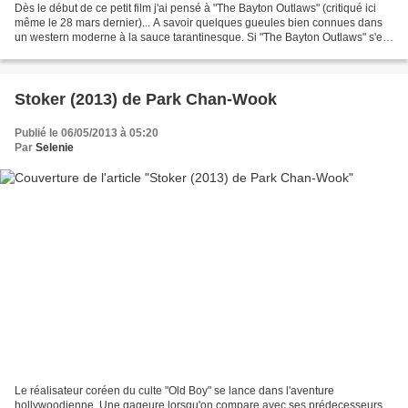
Dès le début de ce petit film j'ai pensé à "The Bayton Outlaws" (critiqué ici
même le 28 mars dernier)... A savoir quelques gueules bien connues dans
un western moderne à la sauce tarantinesque. Si "The Bayton Outlaws" s'en
est bien tiré ici on penche...
Stoker (2013) de Park Chan-Wook
Publié le 06/05/2013 à 05:20
Par
Selenie
Le réalisateur coréen du culte "Old Boy" se lance dans l'aventure
hollywoodienne. Une gageure lorsqu'on compare avec ses prédecesseurs