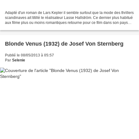
Adapté d'un roman de Lars Kepler il semble surtout que la mode des thrillers
scandinaves ait titillé le réalisateur Lasse Hallström. Ce dernier plus habitué
aux filme plus ou moins romantiques retourne pour ce film dans son pays
d'origine (Suède) après...
Blonde Venus (1932) de Josef Von Sternberg
Publié le 08/05/2013 à 05:57
Par
Selenie