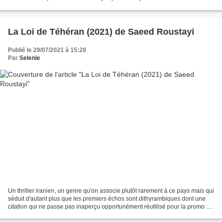
1967 et signe entre autre une thèse...
La Loi de Téhéran (2021) de Saeed Roustayi
Publié le 29/07/2021 à 15:28
Par
Selenie
Un thriller iranien, un genre qu'on associe plutôt rarement à ce pays mais qui
séduit d'autant plus que les premiers échos sont dithyrambiques dont une
citation qui ne passe pas inaperçu opportunément réutilisé pour la promo :
"L'un des meilleurs thrillers...