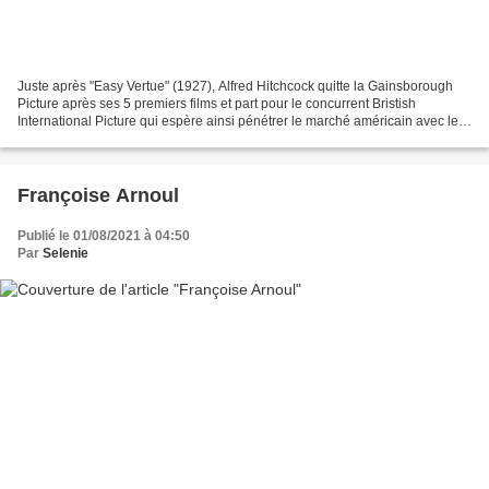
Juste après "Easy Vertue" (1927), Alfred Hitchcock quitte la Gainsborough
Picture après ses 5 premiers films et part pour le concurrent Bristish
International Picture qui espère ainsi pénétrer le marché américain avec le
réalisateur le mieux payé du Royaume-Uni....
Françoise Arnoul
Publié le 01/08/2021 à 04:50
Par
Selenie