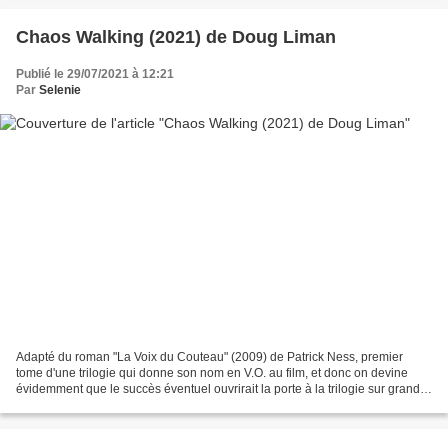
Chaos Walking (2021) de Doug Liman
Publié le 29/07/2021 à 12:21
Par
Selenie
Adapté du roman "La Voix du Couteau" (2009) de Patrick Ness, premier
tome d'une trilogie qui donne son nom en V.O. au film, et donc on devine
évidemment que le succès éventuel ouvrirait la porte à la trilogie sur grand
écran. Au départ c'est Lionsgate...